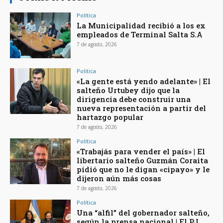
Política
La Municipalidad recibió a los ex
empleados de Terminal Salta S.A
7 de agosto, 2026
Política
«La gente está yendo adelante» | El
salteño Urtubey dijo que la
dirigencia debe construir una
nueva representación a partir del
hartazgo popular
7 de agosto, 2026
Política
«Trabajás para vender el país» | El
libertario salteño Guzmán Coraita
pidió que no le digan «cipayo» y le
dijeron aún más cosas
7 de agosto, 2026
Política
Una “alfil” del gobernador salteño,
según la prensa nacional | El PJ