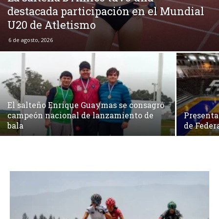
destacada participación en el Mundial
U20 de Atletismo
6 de agosto, 2026
El salteño Enrique Guaymas se consagró
campeón nacional de lanzamiento de
Presenta
bala
de Feder