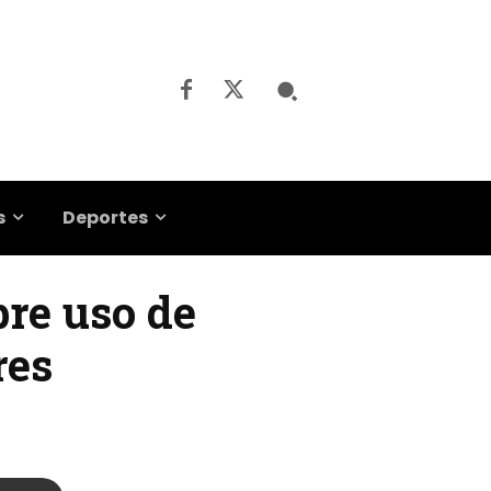
s
Deportes
bre uso de
res