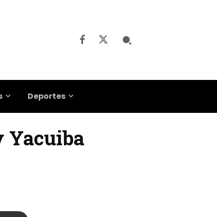
s
Deportes
y Yacuiba