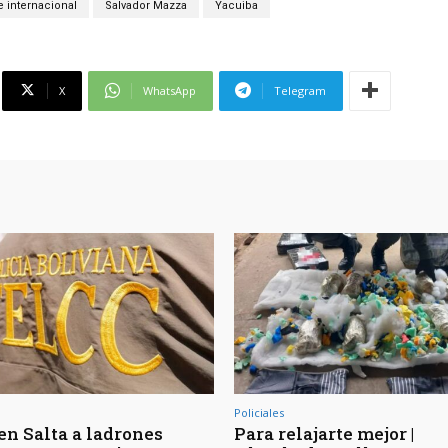
 internacional
Salvador Mazza
Yacuiba
X
WhatsApp
Telegram
Policiales
en Salta a ladrones
Para relajarte mejor |