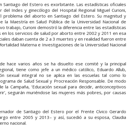
 Santiago del Estero es exorbitante. Las estadísticas oficiales
or del Indes y ginecólogo del Hospital Regional Miguel Curioni,
l problema del aborto en Santiago del Estero. Su magnitud y
e la Maestría en Salud Pública de la Universidad Nacional de
o trabajo, Curioni demostró la diferencia entre las estadísticas
s en los servicios de salud por aborto entre 2002 y 2011 en esa
iciales daban cuenta de 2 a 3 muertes y en realidad fueron entre
Mortalidad Materna e Investigaciones de la Universidad Nacional
e hace varios años se ha disuelto ese comité y la principal
egional, tiene como jefe a un médico católico, Eduardo Allub,
ión sexual integral no se aplica en las escuelas tal como lo
 Programa de Salud Sexual y Procreación Responsable. De modo
e la Campaña, ‘Educación sexual para decidir, anticonceptivos
rir’, seguirán muriéndose las mujeres más pobres, por causas
rnador de Santiago del Estero por el Frente Cívico Gerardo
rgo entre 2005 y 2013– y así, sucedió a su esposa, Claudia
erno nacional.