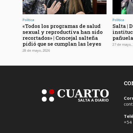
Política
Política
«Todos los programas de salud
Salta |
sexual y reproductiva han sido
instituc
recortados» | Concejal salteña
pañuela
pidió que se cumplan las leyes
27 de mayo, 
28 de mayo, 2026
CO
Cor
cont
Tel
+54