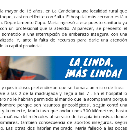
 la mayor de 15 años, en La Candelaria, una localidad rural que
oque, casi en el límite con Salta. El hospital más cercano está a
n, Departamento Copo. María ingresó a ese puesto sanitario ya
con un profesional que la atendió. Al parecer, se presentó el
sometido a una interrupción de embarazo insegura, con una
lizada. Y, ante la falta de recursos para darle una atención
 la capital provincial.
 y que, incluso, pretendieron que se tomara un micro de línea –
ale a las 2 de la madrugada y llega a las 7–. En el hospital lo
ero no le habrían permitido al marido que la acompañara porque
 hombre porque son “asuntos ginecológicos”, según contó una
da y la muerte, María tuvo que andar unos 300 kilómetros, hasta
la mañana del miércoles al servicio de terapia intensiva, donde
imilares, también consecuencia de abortos inseguros, según
o. Las otras dos habrían mejorado. María falleció a las pocas