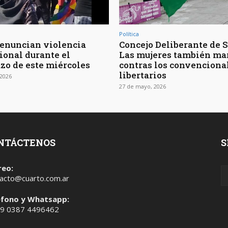
Política
 Denuncian violencia
Concejo Deliberante de Sa
ional durante el
Las mujeres también ma
zo de este miércoles
contras los convenciona
libertarios
2026
27 de mayo, 2026
NTÁCTENOS
S
reo:
acto@cuarto.com.ar
éfono y Whatsapp:
 9 0387 4496462