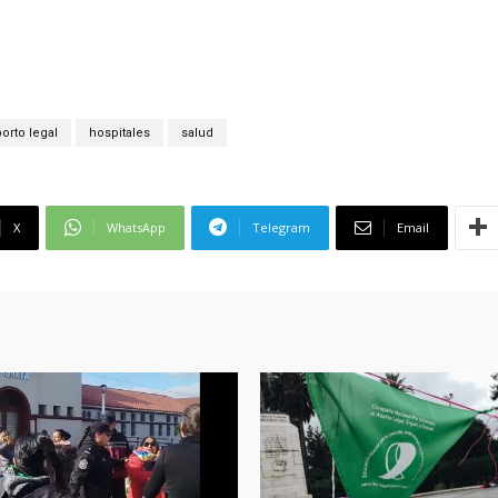
orto legal
hospitales
salud
X
WhatsApp
Telegram
Email