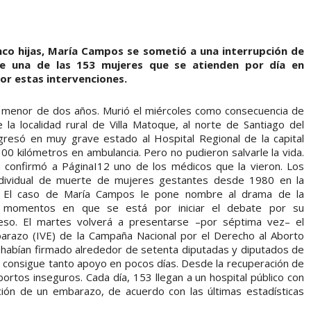
nco hijas, María Campos se sometió a una interrupción de
e una de las 153 mujeres que se atienden por día en
or estas intervenciones.
la menor de dos años. Murió el miércoles como consecuencia de
 la localidad rural de Villa Matoque, al norte de Santiago del
gresó en muy grave estado al Hospital Regional de la capital
300 kilómetros en ambulancia. Pero no pudieron salvarle la vida.
n confirmó a PáginaI12 uno de los médicos que la vieron. Los
ndividual de muerte de mujeres gestantes desde 1980 en la
les. El caso de María Campos le pone nombre al drama de la
 en momentos en que se está por iniciar el debate por su
reso. El martes volverá a presentarse –por séptima vez– el
barazo (IVE) de la Campaña Nacional por el Derecho al Aborto
lo habían firmado alrededor de setenta diputadas y diputados de
ue consigue tanto apoyo en pocos días. Desde la recuperación de
rtos inseguros. Cada día, 153 llegan a un hospital público con
pción de un embarazo, de acuerdo con las últimas estadísticas