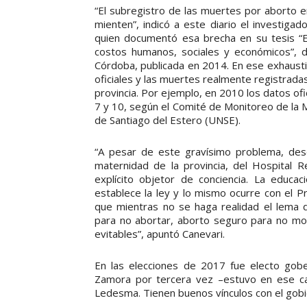
“El subregistro de las muertes por aborto en
mienten”, indicó a este diario el investigad
quien documentó esa brecha en su tesis “E
costos humanos, sociales y económicos”, d
Córdoba, publicada en 2014. En ese exhaustiv
oficiales y las muertes realmente registrada
provincia. Por ejemplo, en 2010 los datos of
7 y 10, según el Comité de Monitoreo de la 
de Santiago del Estero (UNSE).
“A pesar de este gravísimo problema, desd
maternidad de la provincia, del Hospital R
explícito objetor de conciencia. La educac
establece la ley y lo mismo ocurre con el
que mientras no se haga realidad el lema d
para no abortar, aborto seguro para no mo
evitables”, apuntó Canevari.
En las elecciones de 2017 fue electo gobe
Zamora por tercera vez –estuvo en ese ca
Ledesma. Tienen buenos vínculos con el gobi