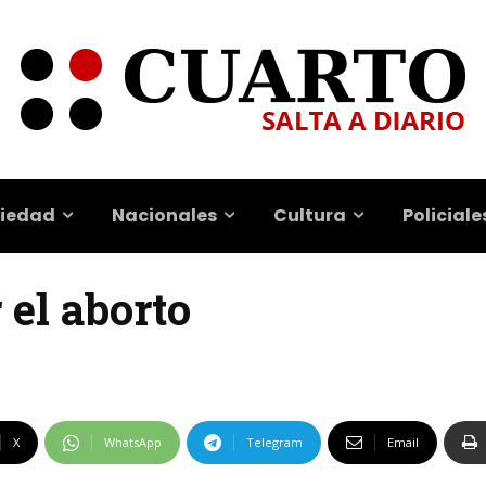
iedad
Nacionales
Cultura
Policiale
 el aborto
X
WhatsApp
Telegram
Email