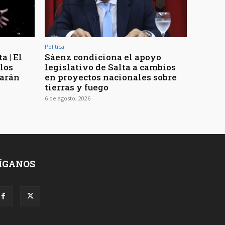
Política
a | El
Sáenz condiciona el apoyo
los
legislativo de Salta a cambios
rarán
en proyectos nacionales sobre
tierras y fuego
6 de agosto, 2026
ÍGANOS