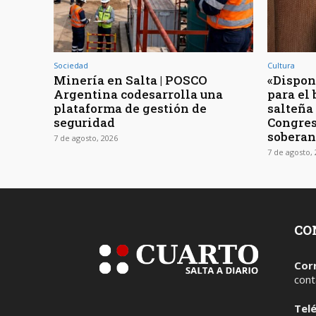
Sociedad
Cultura
Minería en Salta | POSCO
«Dispon
Argentina codesarrolla una
para el 
plataforma de gestión de
salteña
seguridad
Congres
soberan
7 de agosto, 2026
7 de agosto,
CO
Cor
cont
Tel