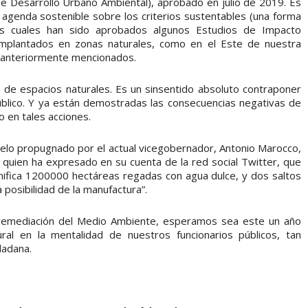
de Desarrollo Urbano Ambiental), aprobado en julio de 2019. Es
a agenda sostenible sobre los criterios sustentables (una forma
os cuales han sido aprobados algunos Estudios de Impacto
implantados en zonas naturales, como en el Este de nuestra
s anteriormente mencionados.
 de espacios naturales. Es un sinsentido absoluto contraponer
úblico. Y ya están demostradas las consecuencias negativas de
co en tales acciones.
odelo propugnado por el actual vicegobernador, Antonio Marocco,
a, quien ha expresado en su cuenta de la red social Twitter, que
nifica 1200000 hectáreas regadas con agua dulce, y dos saltos
 posibilidad de la manufactura”.
 remediación del Medio Ambiente, esperamos sea este un año
al en la mentalidad de nuestros funcionarios públicos, tan
dadana.