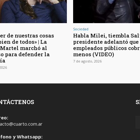
Sociedad
er de nuestras cosas
Habla Milei, tiembla Salt
bien de todos» | La
presidente adelantó que 
 Martel marchó al
empleados públicos cob
o para defender la
menos (VIDEO)
ía
7 de agosto, 2026
 2026
NTÁCTENOS
S
reo:
acto@cuarto.com.ar
éfono y Whatsapp: