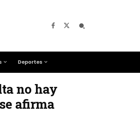
s
Deportes
lta no hay
 se afirma