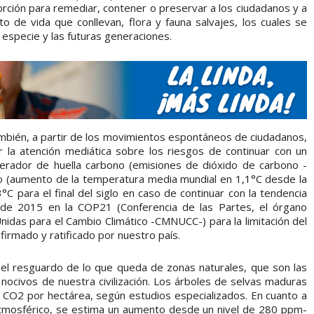
orción para remediar, contener o preservar a los ciudadanos y a
nto de vida que conllevan, flora y fauna salvajes, los cuales se
specie y las futuras generaciones.
mbién, a partir de los movimientos espontáneos de ciudadanos,
 la atención mediática sobre los riesgos de continuar con un
rador de huella carbono (emisiones de dióxido de carbono -
co (aumento de la temperatura media mundial en 1,1°C desde la
°C para el final del siglo en caso de continuar con la tendencia
 de 2015 en la COP21 (Conferencia de las Partes, el órgano
idas para el Cambio Climático -CMNUCC-) para la limitación del
irmado y ratificado por nuestro país.
el resguardo de lo que queda de zonas naturales, que son las
 nocivos de nuestra civilización. Los árboles de selvas maduras
CO2 por hectárea, según estudios especializados. En cuanto a
atmosférico, se estima un aumento desde un nivel de 280 ppm-