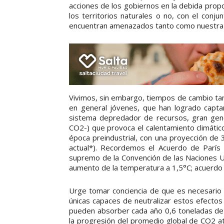
acciones de los gobiernos en la debida prop
los territorios naturales o no, con el conju
encuentran amenazados tanto como nuestra e
Vivimos, sin embargo, tiempos de cambio ta
en general jóvenes, que han logrado captar
sistema depredador de recursos, gran gene
CO2-) que provoca el calentamiento climáti
época preindustrial, con una proyección de 3
actual*). Recordemos el Acuerdo de París
supremo de la Convención de las Naciones Un
aumento de la temperatura a 1,5°C; acuerdo f
Urge tomar conciencia de que es necesario 
únicas capaces de neutralizar estos efectos
pueden absorber cada año 0,6 toneladas de 
la progresión del promedio global de CO2 