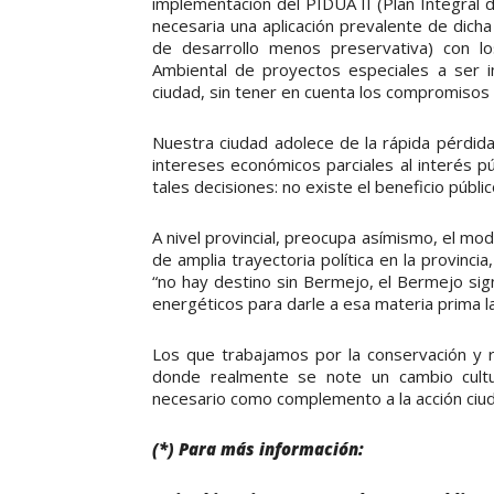
implementación del PIDUA II (Plan Integral 
necesaria una aplicación prevalente de dich
de desarrollo menos preservativa) con l
Ambiental de proyectos especiales a ser 
ciudad, sin tener en cuenta los compromiso
Nuestra ciudad adolece de la rápida pérdida
intereses económicos parciales al interés p
tales decisiones: no existe el beneficio públi
A nivel provincial, preocupa asímismo, el m
de amplia trayectoria política en la provinci
“no hay destino sin Bermejo, el Bermejo sig
energéticos para darle a esa materia prima la
Los que trabajamos por la conservación y
donde realmente se note un cambio cultur
necesario como complemento a la acción ciu
(*) Para más información: