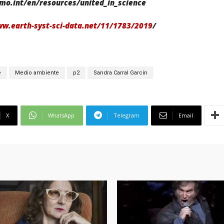
wmo.int/en/resources/united_in_science
ww.earth-syst-sci-data.net/11/1783/2019
/
e
Medio ambiente
p2
Sandra Carral Garcín
X
WhatsApp
Telegram
Email