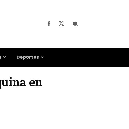
s
Deportes
quina en