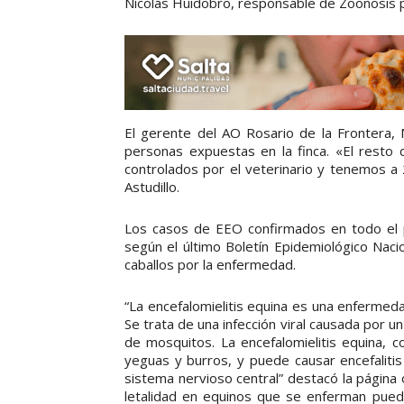
Nicolás Huidobro, responsable de Zoonosis pr
El gerente del AO Rosario de la Frontera, M
personas expuestas en la finca. «El resto
controlados por el veterinario y tenemos a 
Astudillo.
Los casos de EEO confirmados en todo el p
según el último Boletín Epidemiológico Nacion
caballos por la enfermedad.
“La encefalomielitis equina es una enfermedad
Se trata de una infección viral causada por un
de mosquitos. La encefalomielitis equina, c
yeguas y burros, y puede causar encefaliti
sistema nervioso central” destacó la página o
letalidad en equinos que se enferman puede