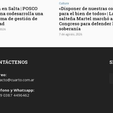
Cultura
 en Salta | POSCO
«Disponer de nuestras c
na codesarrolla una
para el bien de todos» | L
rma de gestión de
salteña Martel marchó a
ad
Congreso para defender 
soberanía
 2026
7 de agosto, 2026
NTÁCTENOS
S
reo:
acto@cuarto.com.ar
éfono y Whatsapp:
 9 0387 4496462