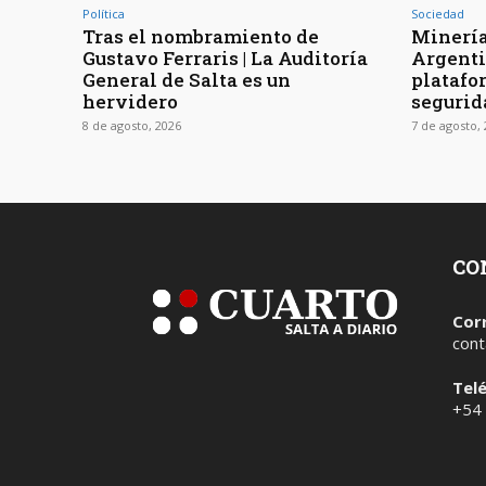
Política
Sociedad
Tras el nombramiento de
Minería
Gustavo Ferraris | La Auditoría
Argenti
General de Salta es un
platafo
hervidero
segurid
8 de agosto, 2026
7 de agosto,
CO
Cor
cont
Tel
+54