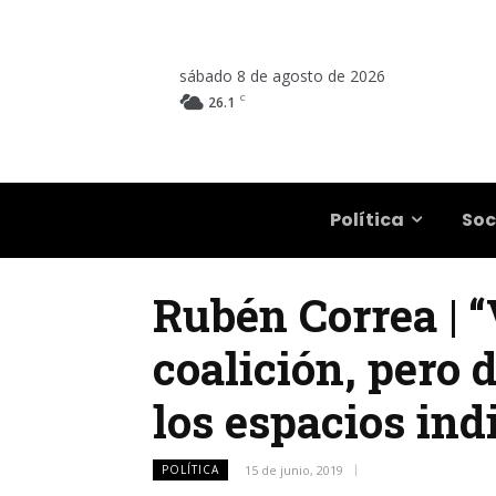
sábado 8 de agosto de 2026
C
26.1
Salta
Política
Soc
Rubén Correa | “
coalición, pero
los espacios ind
POLÍTICA
15 de junio, 2019