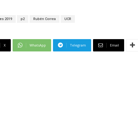
es 2019
p2
Rubén Correa
UCR
X
WhatsApp
Telegram
Email