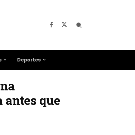
s
Deportes
una
a antes que