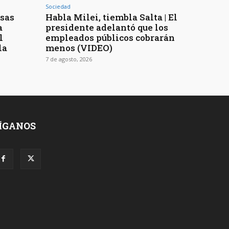
Sociedad
osas
Habla Milei, tiembla Salta | El
a
presidente adelantó que los
l
empleados públicos cobrarán
la
menos (VIDEO)
7 de agosto, 2026
ÍGANOS