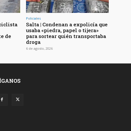
Policiales
ciclista
Salta | Condenan a expolicía que
usaba «piedra, papel o tijera»
te de
para sortear quién transportaba
droga
6 de agosto, 2026
ÍGANOS