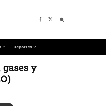
s
Deportes
, gases y
EO)