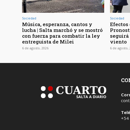
Sociedad
Sociedad
Música, esperanza, cantos y
Efectos 
lucha | Salta marchó y se mostró
Pronost
con fuerza para combatir la ley
seguirá
entreguista de Milei
viento
6 de agosto, 2026
6 de agosto,
CO
Cor
cont
Tel
+54