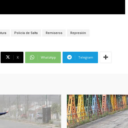
atura
Policía de Salta
Remiseros
Represión
X
WhatsApp
Telegram