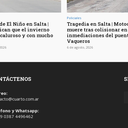
Policiales
de El Niño en Salta |
Tragedia en Salta | Moto
ican que el invierno
muere tras colisionar en
 caluroso y con mucho
inmediaciones del puen
Vaqueros
 2026
6 de agosto, 2026
NTÁCTENOS
S
reo:
acto@cuarto.com.ar
éfono y Whatsapp:
 9 0387 4496462