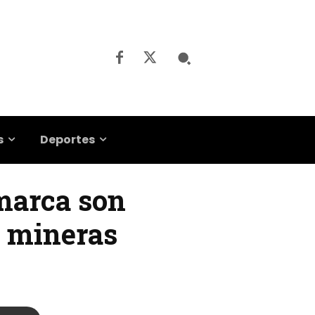
s
Deportes
amarca son
s mineras