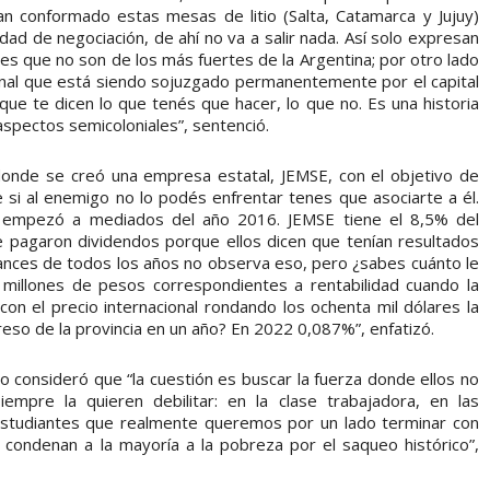
an conformado estas mesas de litio (Salta, Catamarca y Jujuy)
d de negociación, de ahí no va a salir nada. Así solo expresan
les que no son de los más fuertes de la Argentina; por otro lado
onal que está siendo sojuzgado permanentemente por el capital
que te dicen lo que tenés que hacer, lo que no. Es una historia
spectos semicoloniales”, sentenció.
donde se creó una empresa estatal, JEMSE, con el objetivo de
e si al enemigo no lo podés enfrentar tenes que asociarte a él.
y empezó a mediados del año 2016. JEMSE tiene el 8,5% del
e pagaron dividendos porque ellos dicen que tenían resultados
lances de todos los años no observa eso, pero ¿sabes cuánto le
illones de pesos correspondientes a rentabilidad cuando la
con el precio internacional rondando los ochenta mil dólares la
reso de la provincia en un año? En 2022 0,087%”, enfatizó.
eño consideró que “la cuestión es buscar la fuerza donde ellos no
mpre la quieren debilitar: en la clase trabajadora, en las
 estudiantes que realmente queremos por un lado terminar con
 condenan a la mayoría a la pobreza por el saqueo histórico”,