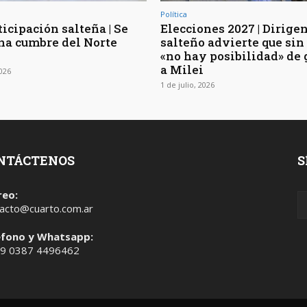
Política
icipación salteña | Se
Elecciones 2027 | Dirige
na cumbre del Norte
salteño advierte que sin
«no hay posibilidad» de
a Milei
2026
1 de julio, 2026
NTÁCTENOS
S
reo:
acto@cuarto.com.ar
éfono y Whatsapp:
 9 0387 4496462