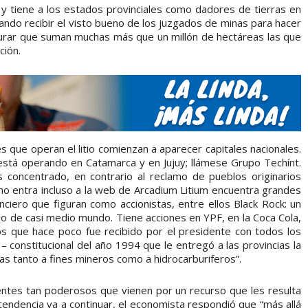
y tiene a los estados provinciales como dadores de tierras en
ando recibir el visto bueno de los juzgados de minas para hacer
urar que suman muchas más que un millón de hectáreas las que
ción.
es que operan el litio comienzan a aparecer capitales nacionales.
está operando en Catamarca y en Jujuy; llámese Grupo Techínt.
s concentrado, en contrario al reclamo de pueblos originarios
o entra incluso a la web de Arcadium Litium encuentra grandes
nciero que figuran como accionistas, entre ellos Black Rock: un
ño de casi medio mundo. Tiene acciones en YPF, en la Coca Cola,
los que hace poco fue recibido por el presidente con todos los
 constitucional del año 1994 que le entregó a las provincias la
s tanto a fines mineros como a hidrocarburiferos”.
entes tan poderosos que vienen por un recurso que les resulta
 tendencia va a continuar, el economista respondió que “más allá