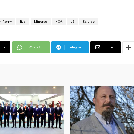
ón Remy
litio
Mineras
NOA
p3
Salares
X
WhatsApp
Telegram
Email