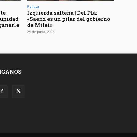
Política
nte
Izquierda salteña | Del Plá:
 unidad
«Saenz es un pilar del gobierno
 ganarle
de Milei»
25 de junio, 2026
ÍGANOS