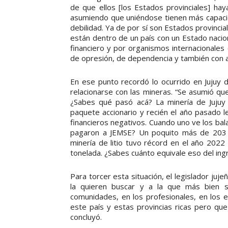
de que ellos [los Estados provinciales] hay
asumiendo que uniéndose tienen más capacida
debilidad. Ya de por sí son Estados provincia
están dentro de un país con un Estado naci
financiero y por organismos internacionales 
de opresión, de dependencia y también con a
En ese punto recordó lo ocurrido en Jujuy 
relacionarse con las mineras. “Se asumió qu
¿Sabes qué pasó acá? La minería de Juju
paquete accionario y recién el año pasado l
financieros negativos. Cuando uno ve los ba
pagaron a JEMSE? Un poquito más de 203 m
minería de litio tuvo récord en el año 2022 
tonelada. ¿Sabes cuánto equivale eso del ing
Para torcer esta situación, el legislador juj
la quieren buscar y a la que más bien sie
comunidades, en los profesionales, en los
este país y estas provincias ricas pero que
concluyó.