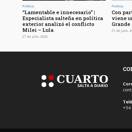
Política
Política
“Lamentable e innecesario” |
Con part
Especialista salteña en política
viene u
exterior analizó el conflicto
Grande
Milei – Lula
21 de julio, 
27 de julio, 2026
CO
Cor
cont
Tel
+54