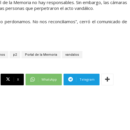
tal de la Memoria no hay responsables. Sin embargo, las cámaras
las personas que perpetraron el acto vandálico.
o perdonamos. No nos reconciliamos”, cerró el comunicado de
nos
p2
Portal de la Memoria
vandalos
X
WhatsApp
Telegram