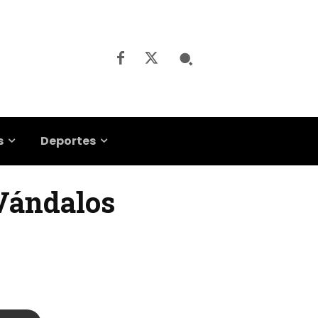
s
Deportes
 Vándalos