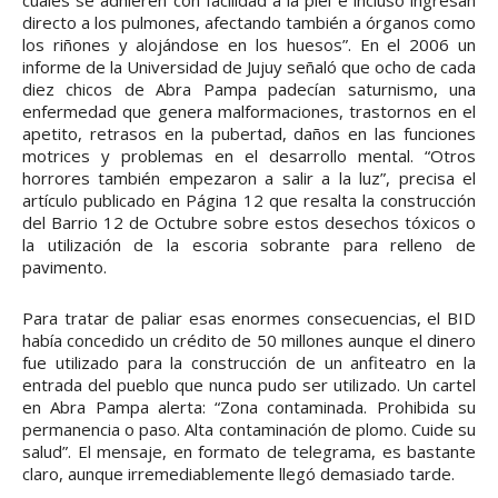
cuales se adhieren con facilidad a la piel e incluso ingresan
directo a los pulmones, afectando también a órganos como
los riñones y alojándose en los huesos”. En el 2006 un
informe de la Universidad de Jujuy señaló que ocho de cada
diez chicos de Abra Pampa padecían saturnismo, una
enfermedad que genera malformaciones, trastornos en el
apetito, retrasos en la pubertad, daños en las funciones
motrices y problemas en el desarrollo mental. “Otros
horrores también empezaron a salir a la luz”, precisa el
artículo publicado en Página 12 que resalta la construcción
del Barrio 12 de Octubre sobre estos desechos tóxicos o
la utilización de la escoria sobrante para relleno de
pavimento.
Para tratar de paliar esas enormes consecuencias, el BID
había concedido un crédito de 50 millones aunque el dinero
fue utilizado para la construcción de un anfiteatro en la
entrada del pueblo que nunca pudo ser utilizado. Un cartel
en Abra Pampa alerta: “Zona contaminada. Prohibida su
permanencia o paso. Alta contaminación de plomo. Cuide su
salud”. El mensaje, en formato de telegrama, es bastante
claro, aunque irremediablemente llegó demasiado tarde.