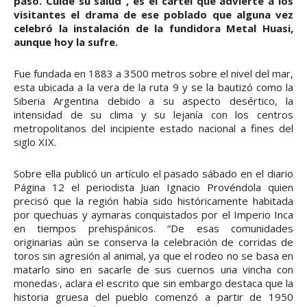
paso. Cuide su salud”, es el cartel que advierte a los
visitantes el drama de ese poblado que alguna vez
celebró la instalación de la fundidora Metal Huasi,
aunque hoy la sufre.
Fue fundada en 1883 a 3500 metros sobre el nivel del mar,
esta ubicada a la vera de la ruta 9 y se la bautizó como la
Siberia Argentina debido a su aspecto desértico, la
intensidad de su clima y su lejanía con los centros
metropolitanos del incipiente estado nacional a fines del
siglo XIX.
Sobre ella publicó un artículo el pasado sábado en el diario
Página 12 el periodista Juan Ignacio Provéndola quien
precisó que la región había sido históricamente habitada
por quechuas y aymaras conquistados por el Imperio Inca
en tiempos prehispánicos. “De esas comunidades
originarias aún se conserva la celebración de corridas de
toros sin agresión al animal, ya que el rodeo no se basa en
matarlo sino en sacarle de sus cuernos una vincha con
monedas·, aclara el escrito que sin embargo destaca que la
historia gruesa del pueblo comenzó a partir de 1950