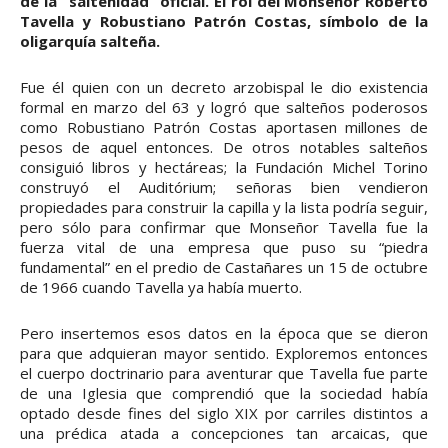
de la “salteñidad” oficial. El rol del Monseñor Roberto
Tavella y Robustiano Patrón Costas, símbolo de la
oligarquía salteña.
Fue él quien con un decreto arzobispal le dio existencia
formal en marzo del 63 y logró que salteños poderosos
como Robustiano Patrón Costas aportasen millones de
pesos de aquel entonces. De otros notables salteños
consiguió libros y hectáreas; la Fundación Michel Torino
construyó el Auditórium; señoras bien vendieron
propiedades para construir la capilla y la lista podría seguir,
pero sólo para confirmar que Monseñor Tavella fue la
fuerza vital de una empresa que puso su “piedra
fundamental” en el predio de Castañares un 15 de octubre
de 1966 cuando Tavella ya había muerto.
Pero insertemos esos datos en la época que se dieron
para que adquieran mayor sentido. Exploremos entonces
el cuerpo doctrinario para aventurar que Tavella fue parte
de una Iglesia que comprendió que la sociedad había
optado desde fines del siglo XIX por carriles distintos a
una prédica atada a concepciones tan arcaicas, que