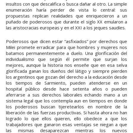
insultos con que descalifica o busca dañar al otro. La simple
enumeración haría perder de vista lo central: sus
propuestas replican realidades que enriquecieron a un
puñado de poderosos que durante el siglo XX emularon a
las aristocracias europeas y en el XXI a los jeques saudíes.
Poderosos que dicen estar “asfixiados” por derechos que
Milei promete erradicar para que hombres y mujeres nos
batamos permanentemente a duelo. Una glorificación del
individualismo que según él permite que surjan los
mejores, aunque la historia nos enseñe que en esa selva
glorificada ganan los dueños del látigo y siempre pierden
los argentinos que gozan del derecho a la educación desde
los tiempos de Sarmiento, pueden atenderse en un
hospital público desde hace setenta años o pueden
aferrarse a sus derechos laborales echando mano a un
sistema legal que los contempla aun en tiempos en donde
los poderosos buscan tijeretearlos en nombre de la
liberación de las fuerzas productivas. Si hasta ahora no han
logrado lo que ellos quieren, ello obedece a que los
trabajadores que ganaron esas ventajas se niegan a que
las mismas desaparezcan mientras los nuevos