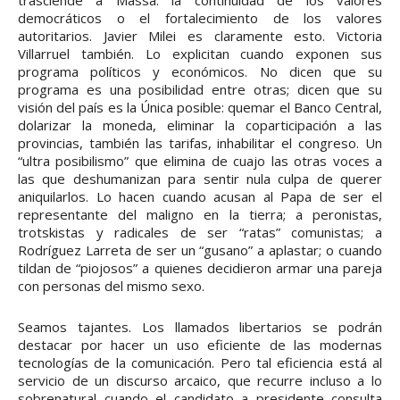
trasciende a Massa: la continuidad de los valores
democráticos o el fortalecimiento de los valores
autoritarios. Javier Milei es claramente esto. Victoria
Villarruel también. Lo explicitan cuando exponen sus
programa políticos y económicos. No dicen que su
programa es una posibilidad entre otras; dicen que su
visión del país es la Única posible: quemar el Banco Central,
dolarizar la moneda, eliminar la coparticipación a las
provincias, también las tarifas, inhabilitar el congreso. Un
“ultra posibilismo” que elimina de cuajo las otras voces a
las que deshumanizan para sentir nula culpa de querer
aniquilarlos. Lo hacen cuando acusan al Papa de ser el
representante del maligno en la tierra; a peronistas,
trotskistas y radicales de ser “ratas” comunistas; a
Rodríguez Larreta de ser un “gusano” a aplastar; o cuando
tildan de “piojosos” a quienes decidieron armar una pareja
con personas del mismo sexo.
Seamos tajantes. Los llamados libertarios se podrán
destacar por hacer un uso eficiente de las modernas
tecnologías de la comunicación. Pero tal eficiencia está al
servicio de un discurso arcaico, que recurre incluso a lo
sobrenatural cuando el candidato a presidente consulta