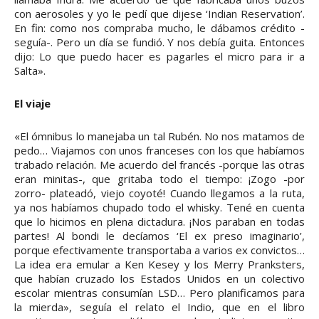
con aerosoles y yo le pedí que dijese ‘Indian Reservation’.
En fin: como nos compraba mucho, le dábamos crédito -
seguía-. Pero un día se fundió. Y nos debía guita. Entonces
dijo: Lo que puedo hacer es pagarles el micro para ir a
Salta».
El viaje
«El ómnibus lo manejaba un tal Rubén. No nos matamos de
pedo… Viajamos con unos franceses con los que habíamos
trabado relación. Me acuerdo del francés -porque las otras
eran minitas-, que gritaba todo el tiempo: ¡Zogo -por
zorro- plateadó, viejo coyoté! Cuando llegamos a la ruta,
ya nos habíamos chupado todo el whisky. Tené en cuenta
que lo hicimos en plena dictadura. ¡Nos paraban en todas
partes! Al bondi le decíamos ‘El ex preso imaginario’,
porque efectivamente transportaba a varios ex convictos…
La idea era emular a Ken Kesey y los Merry Pranksters,
que habían cruzado los Estados Unidos en un colectivo
escolar mientras consumían LSD… Pero planificamos para
la mierda», seguía el relato el Indio, que en el libro