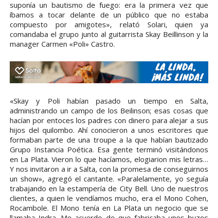
suponía un bautismo de fuego: era la primera vez que
íbamos a tocar delante de un público que no estaba
compuesto por amigotes», relató Solari, quien ya
comandaba el grupo junto al guitarrista Skay Beillinson y la
manager Carmen «Poli» Castro.
«Skay y Poli habían pasado un tiempo en Salta,
administrando un campo de los Beilinson; esas cosas que
hacían por entoces los padres con dinero para alejar a sus
hijos del quilombo. Ahí conocieron a unos escritores que
formaban parte de una troupe a la que habían bautizado
Grupo Instancia Poética. Esa gente terminó visitándonos
en La Plata. Vieron lo que hacíamos, elogiarion mis letras…
Y nos invitaron a ir a Salta, con la promesa de conseguirnos
un show», agregó el cantante. «Paralelamente, yo seguía
trabajando en la estampería de City Bell. Uno de nuestros
clientes, a quien le vendíamos mucho, era el Mono Cohen,
Rocambole. El Mono tenía en La Plata un negocio que se
llamaba Indra. Me acuerdo de que fabricaba unos buzos