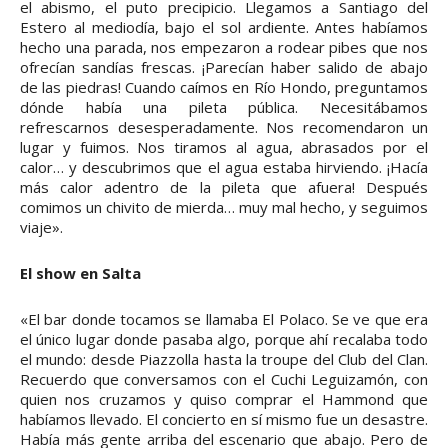
el abismo, el puto precipicio. Llegamos a Santiago del
Estero al mediodía, bajo el sol ardiente. Antes habíamos
hecho una parada, nos empezaron a rodear pibes que nos
ofrecían sandías frescas. ¡Parecían haber salido de abajo
de las piedras! Cuando caímos en Río Hondo, preguntamos
dónde había una pileta pública. Necesitábamos
refrescarnos desesperadamente. Nos recomendaron un
lugar y fuimos. Nos tiramos al agua, abrasados por el
calor… y descubrimos que el agua estaba hirviendo. ¡Hacía
más calor adentro de la pileta que afuera! Después
comimos un chivito de mierda… muy mal hecho, y seguimos
viaje».
El show en Salta
«El bar donde tocamos se llamaba El Polaco. Se ve que era
el único lugar donde pasaba algo, porque ahí recalaba todo
el mundo: desde Piazzolla hasta la troupe del Club del Clan.
Recuerdo que conversamos con el Cuchi Leguizamón, con
quien nos cruzamos y quiso comprar el Hammond que
habíamos llevado. El concierto en sí mismo fue un desastre.
Había más gente arriba del escenario que abajo. Pero de