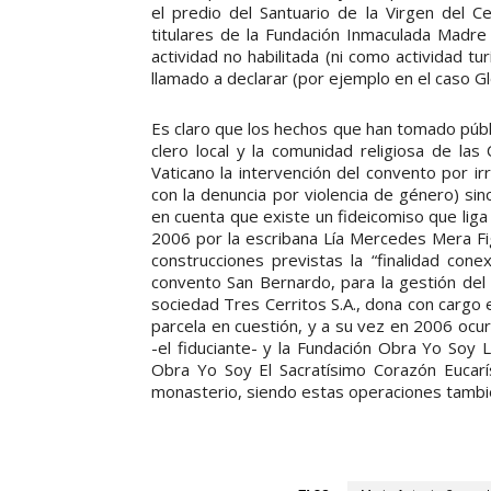
el predio del Santuario de la Virgen del C
titulares de la Fundación Inmaculada Madre 
actividad no habilitada (ni como actividad tur
llamado a declarar (por ejemplo en el caso Gl
Es claro que los hechos que han tomado públic
clero local y la comunidad religiosa de las 
Vaticano la intervención del convento por ir
con la denuncia por violencia de género) sino 
en cuenta que existe un fideicomiso que liga
2006 por la escribana Lía Mercedes Mera Fig
construcciones previstas la “finalidad cone
convento San Bernardo, para la gestión del 
sociedad Tres Cerritos S.A., dona con cargo
parcela en cuestión, y a su vez en 2006 ocurr
-el fiduciante- y la Fundación Obra Yo Soy 
Obra Yo Soy El Sacratísimo Corazón Eucarísti
monasterio, siendo estas operaciones tambié