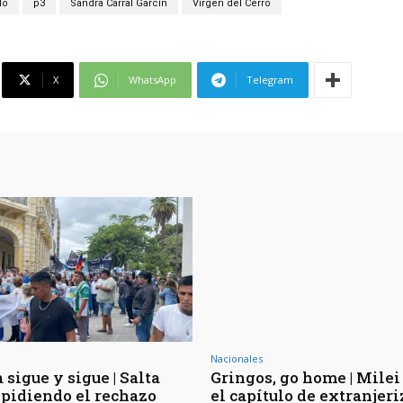
lo
p3
Sandra Carral Garcín
Virgen del Cerro
X
WhatsApp
Telegram
Nacionales
 sigue y sigue | Salta
Gringos, go home | Milei 
pidiendo el rechazo
el capítulo de extranjer