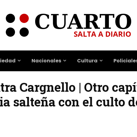
iedad
Nacionales
Cultura
Policiale
ra Cargnello | Otro capí
ia salteña con el culto 