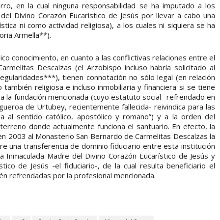
erro, en la cual ninguna responsabilidad se ha imputado a los
del Divino Corazón Eucarístico de Jesús por llevar a cabo una
ística ni como actividad religiosa), a los cuales ni siquiera se ha
oria Armella**).
o conocimiento, en cuanto a las conflictivas relaciones entre el
Carmelitas Descalzas (el Arzobispo incluso habría solicitado al
regularidades***), tienen connotación no sólo legal (en relación
también religiosa e incluso inmobiliaria y financiera si se tiene
 a la fundación mencionada (cuyo estatuto social -refrendado en
ueroa de Urtubey, recientemente fallecida- reivindica para las
xa al sentido católico, apostólico y romano”) y a la orden del
terreno donde actualmente funciona el santuario. En efecto, la
 en 2003 al Monasterio San Bernardo de Carmelitas Descalzas la
e una transferencia de dominio fiduciario entre esta institución
La Inmaculada Madre del Divino Corazón Eucarístico de Jesús y
co de Jesús -el fiduciario-, de la cual resulta beneficiario el
n refrendadas por la profesional mencionada.