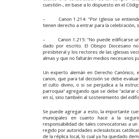
cuestión-, en base a lo dispuesto en el Códi
– Canon 1.214: “Por Iglesia se entiende un 
tienen derecho a entrar para la celebración, s
– Canon 1.215: “No puede edificarse una I
dado por escrito. El Obispo Diocesano no
presbiteral y los rectores de las iglesias vec
almas y que no faltarán medios necesarios para
Un experto alemán en Derecho Canónico, el 
canon, que para tal decisión se debe evaluar “
el culto divino, o si se perjudica a la estru
parroquia” agregando que se debe “aclarar c
en sí, sino también al sostenimiento del edific
Se puede agregar a esto, la importante cues
municipales en cuanto hace a la segur
responsabilidad de tales convocatorias a un
regido por autoridades eclesiásticas católic
de la réplica local, lo cual ya ha quedado de