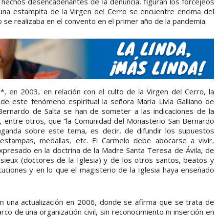
os hechos desencadenantes de la denuncia, figuran los forcejeos
 una estampita de la Virgen del Cerro se encuentre encima del
io se realizaba en el convento en el primer año de la pandemia.
*, en 2003, en relación con el culto de la Virgen del Cerro, la
s de este fenómeno espiritual la señora María Livia Galliano de
ernardo de Salta se han de someter a las indicaciones de la
, entre otros, que “la Comunidad del Monasterio San Bernardo
ganda sobre este tema, es decir, de difundir los supuestos
estampas, medallas, etc. El Carmelo debe abocarse a vivir,
 expresado en la doctrina de la Madre Santa Teresa de Ávila, de
sieux (doctores de la Iglesia) y de los otros santos, beatos y
uciones y en lo que el magisterio de la Iglesia haya enseñado
 una actualización en 2006, donde se afirma que se trata de
marco de una organización civil, sin reconocimiento ni inserción en