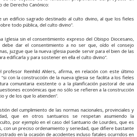
go de Derecho Canónico:
edificio sagrado destinado al culto divino, al que los fieles
obre todo pública, del culto divino”.
glesia sin el consentimiento expreso del Obispo Diocesano,
 debe dar el consentimiento a no ser que, oído el consejo
inas, juzgue que la nueva iglesia puede servir para el bien de las
 edificarla y para sostener en ella el culto divino”.
profesor Reinhild Ahlers, afirma, en relación con este último
si con la construcción de la nueva iglesia se facilita a los fieles
ctura comunitaria existente o a la planificación pastoral de una
uestiones económicas que no sólo se refieren a la construcción
io y de los que lo atienden”.
tión del cumplimiento de las normas nacionales, provinciales y
idad, que en otros santuarios se respetan asumiendo la
 culto, por ejemplo en el caso del Santuario de Lourdes, que es
as, con un preciso ordenamiento y seriedad, que difiere bastante
mostrado en la ocasión de accidentes incluso fatales ocurridos en