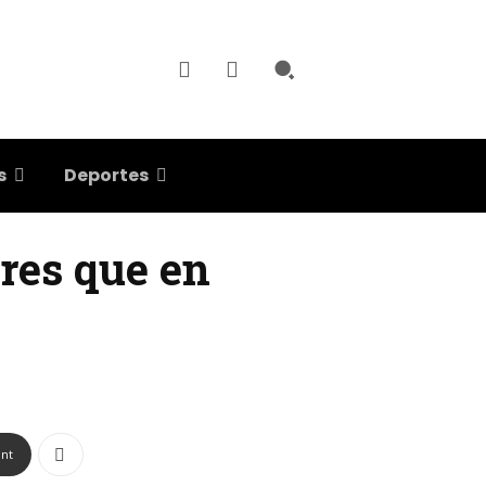
s
Deportes
res que en
int