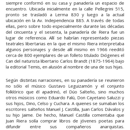
siempre conformó en su casa y panadería un espacio de
encuentro. Ubicada inicialmente en la calle Pellegrini 515,
pronto se trasladó a Lerma 830 y luego a la actual
ubicación en la Av. Independencia 885. A través de todas
ellas, pero sobre todo especialmente durante las décadas
del cincuenta y el sesenta, la panadería de Riera fue un
lugar de referencia. Allí se habrían representado piezas
teatrales libertarias en la que el mismo Riera interpretaba
algunos personajes y desde allí mismo en 1966 reeditó
cerca de 800 ejemplares de un folleto titulado Diógenes el
Can del naturista libertario Carlos Brandt (1875-1964) bajo
la editorial Temis, en alusión al nombre de una de sus hijas.
Según distintas narraciones, en su panadería se reunieron
no sólo el músico Gustavo Leguizamón y el conjunto
folklórico que él apadrinó, el Dúo Salteño, sino muchos
otros músicos como Eduardo Falú, Don Cayetano Saluzzi y
sus hijos, Dino, Celso y Cuchara. A quienes se sumaban los
escritores salteños Manuel J. Castilla, Juan Carlos Dávalos y
su hijo Jaime. De hecho, Manuel Castilla comentaba que
Juan Riera solía comprar libros de jóvenes poetas para
difundir entre sus compañeros anarquistas.