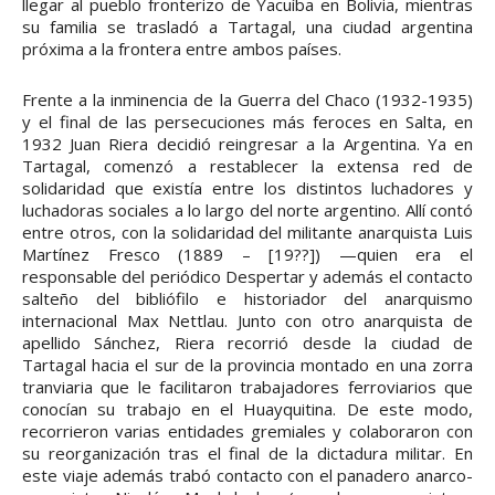
llegar al pueblo fronterizo de Yacuíba en Bolivia, mientras
su familia se trasladó a Tartagal, una ciudad argentina
próxima a la frontera entre ambos países.
Frente a la inminencia de la Guerra del Chaco (1932-1935)
y el final de las persecuciones más feroces en Salta, en
1932 Juan Riera decidió reingresar a la Argentina. Ya en
Tartagal, comenzó a restablecer la extensa red de
solidaridad que existía entre los distintos luchadores y
luchadoras sociales a lo largo del norte argentino. Allí contó
entre otros, con la solidaridad del militante anarquista Luis
Martínez Fresco (1889 – [19??]) —quien era el
responsable del periódico Despertar y además el contacto
salteño del bibliófilo e historiador del anarquismo
internacional Max Nettlau. Junto con otro anarquista de
apellido Sánchez, Riera recorrió desde la ciudad de
Tartagal hacia el sur de la provincia montado en una zorra
tranviaria que le facilitaron trabajadores ferroviarios que
conocían su trabajo en el Huayquitina. De este modo,
recorrieron varias entidades gremiales y colaboraron con
su reorganización tras el final de la dictadura militar. En
este viaje además trabó contacto con el panadero anarco-