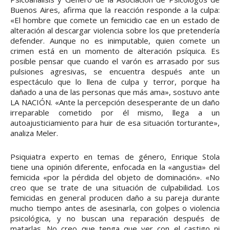
Buenos Aires, afirma que la reacción responde a la culpa:
«El hombre que comete un femicidio cae en un estado de
alteración al descargar violencia sobre los que pretendería
defender. Aunque no es inimputable, quien comete un
crimen está en un momento de alteración psíquica. Es
posible pensar que cuando el varón es arrasado por sus
pulsiones agresivas, se encuentra después ante un
espectáculo que lo llena de culpa y terror, porque ha
dañado a una de las personas que más ama», sostuvo ante
LA NACIÓN. «Ante la percepción desesperante de un daño
irreparable cometido por él mismo, llega a un
autoajusticiamiento para huir de esa situación torturante»,
analiza Meler.
Psiquiatra experto en temas de género, Enrique Stola
tiene una opinión diferente, enfocada en la «angustia» del
femicida «por la pérdida del objeto de dominación». «No
creo que se trate de una situación de culpabilidad. Los
femicidas en general producen daño a su pareja durante
mucho tiempo antes de asesinarla, con golpes o violencia
psicológica, y no buscan una reparación después de
matarlas. No creo que tenga que ver con el castigo ni