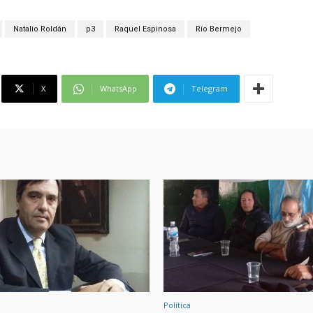
Natalio Roldán
p3
Raquel Espinosa
Río Bermejo
X
WhatsApp
Telegram
Política