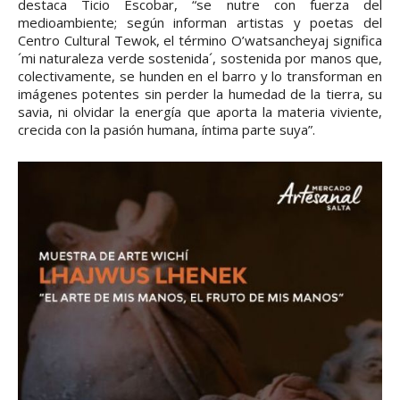
destaca Ticio Escobar, “se nutre con fuerza del
medioambiente; según informan artistas y poetas del
Centro Cultural Tewok, el término O’watsancheyaj significa
´mi naturaleza verde sostenida´, sostenida por manos que,
colectivamente, se hunden en el barro y lo transforman en
imágenes potentes sin perder la humedad de la tierra, su
savia, ni olvidar la energía que aporta la materia viviente,
crecida con la pasión humana, íntima parte suya”.