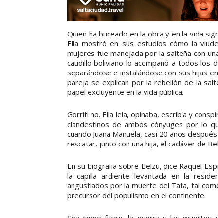
Quien ha buceado en la obra y en la vida sign
Ella mostró en sus estudios cómo la viud
mujeres fue manejada por la salteña con una
caudillo boliviano lo acompañó a todos los d
separándose e instalándose con sus hijas en
pareja se explican por la rebelión de la sal
papel excluyente en la vida pública.
Gorriti no. Ella leía, opinaba, escribía y co
clandestinos de ambos cónyuges por lo que
cuando Juana Manuela, casi 20 años después
rescatar, junto con una hija, el cadáver de Be
En su biografía sobre Belzú, dice Raquel Esp
la capilla ardiente levantada en la resid
angustiados por la muerte del Tata, tal como
precursor del populismo en el continente.
Sea como fuere, la guerra y las muertes q