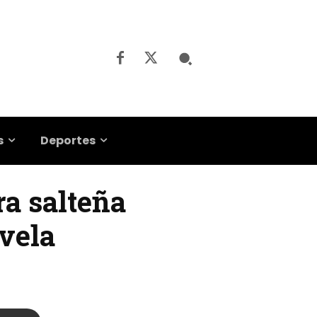
s
Deportes
ora salteña
vela