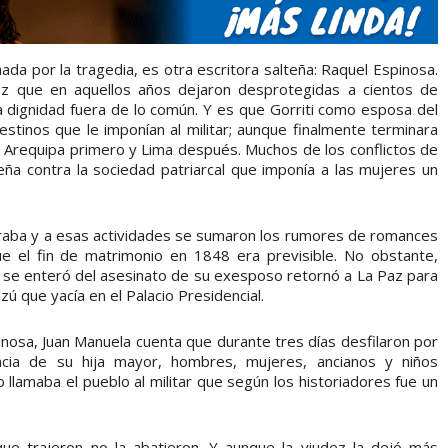
ada por la tragedia, es otra escritora salteña: Raquel Espinosa.
ez que en aquellos años dejaron desprotegidas a cientos de
 dignidad fuera de lo común. Y es que Gorriti como esposa del
estinos que le imponían al militar; aunque finalmente terminara
 Arequipa primero y Lima después. Muchos de los conflictos de
teña contra la sociedad patriarcal que imponía a las mujeres un
nspiraba y a esas actividades se sumaron los rumores de romances
 el fin de matrimonio en 1848 era previsible. No obstante,
 se enteró del asesinato de su exesposo retornó a La Paz para
lzú que yacía en el Palacio Presidencial.
inosa, Juan Manuela cuenta que durante tres días desfilaron por
encia de su hija mayor, hombres, mujeres, ancianos y niños
 llamaba el pueblo al militar que según los historiadores fue un
ue trajeron no la abatieron. Y aunque la viudez la dejó más