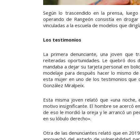
Según lo trascendido en la prensa, luego
operando de Rangeón consistía en drogar a
vinculadas a la escuela de modelos que dirigí
Los testimonios
La primera denunciante, una joven que t
reiteradas oportunidades. Le quebró dos d
mandaba a dejar su tarjeta personal en boli
modelaje para después hacer lo mismo de si
esta mujer en uno de los testimonios que c
González Miralpeix.
Esta misma joven relató que «una noche, e
motivo insignificante. El hombre se acercó e
de eso le mordió la oreja y le arrancó un pe
en su lóbulo derecho».
Otra de las denunciantes relató que en 201
aprovechó del estado de vulnerabilidad para