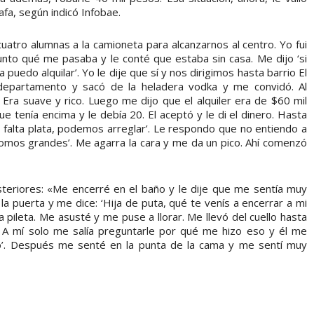
fa, según indicó Infobae.
atro alumnas a la camioneta para alcanzarnos al centro. Yo fui
nto qué me pasaba y le conté que estaba sin casa. Me dijo ‘si
 puedo alquilar’. Yo le dije que sí y nos dirigimos hasta barrio El
departamento y sacó de la heladera vodka y me convidó. Al
. Era suave y rico. Luego me dijo que el alquiler era de $60 mil
ue tenía encima y le debía 20. El aceptó y le di el dinero. Hasta
falta plata, podemos arreglar’. Le respondo que no entiendo a
somos grandes’. Me agarra la cara y me da un pico. Ahí comenzó
teriores: «Me encerré en el baño y le dije que me sentía muy
la puerta y me dice: ‘Hija de puta, qué te venís a encerrar a mi
a pileta. Me asusté y me puse a llorar. Me llevó del cuello hasta
. A mí solo me salía preguntarle por qué me hizo eso y él me
o’. Después me senté en la punta de la cama y me sentí muy