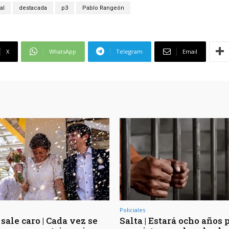
al
destacada
p3
Pablo Rangeón
X
WhatsApp
Telegram
Email
Policiales
sale caro | Cada vez se
Salta | Estará ocho años 