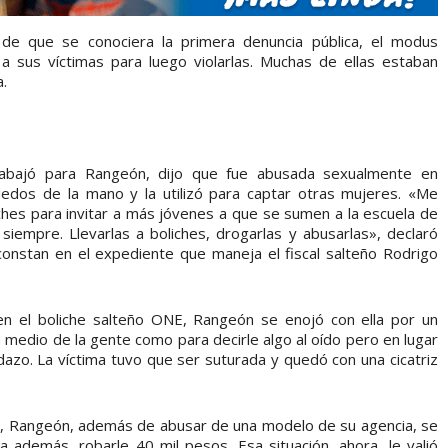
 de que se conociera la primera denuncia pública, el modus
 sus víctimas para luego violarlas. Muchas de ellas estaban
a.
rabajó para Rangeón, dijo que fue abusada sexualmente en
edos de la mano y la utilizó para captar otras mujeres. «Me
ches para invitar a más jóvenes a que se sumen a la escuela de
empre. Llevarlas a boliches, drogarlas y abusarlas», declaró
onstan en el expediente que maneja el fiscal salteño Rodrigo
n el boliche salteño ONE, Rangeón se enojó con ella por un
n medio de la gente como para decirle algo al oído pero en lugar
dazo. La víctima tuvo que ser suturada y quedó con una cicatriz
9, Rangeón, además de abusar de una modelo de su agencia, se
 además, robarle 40 mil pesos. Esa situación, ahora, le valió