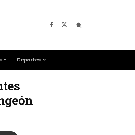
s
Deportes
ntes
angeón