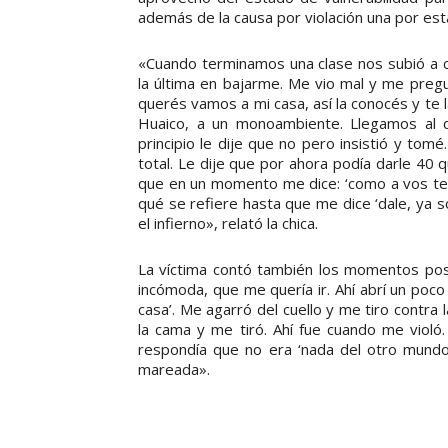
además de la causa por violación una por esta
«Cuando terminamos una clase nos subió a cu
la última en bajarme. Me vio mal y me pregu
querés vamos a mi casa, así la conocés y te la
Huaico, a un monoambiente. Llegamos al 
principio le dije que no pero insistió y tomé
total. Le dije que por ahora podía darle 40 q
que en un momento me dice: ‘como a vos te 
qué se refiere hasta que me dice ‘dale, ya 
el infierno», relató la chica.
La víctima contó también los momentos pos
incómoda, que me quería ir. Ahí abrí un poco 
casa’. Me agarró del cuello y me tiro contra l
la cama y me tiró. Ahí fue cuando me violó
respondía que no era ‘nada del otro mund
mareada».