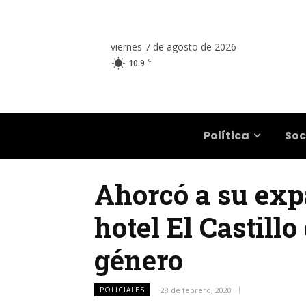
viernes 7 de agosto de 2026
C
10.9
Salta
Política
Soc
Ahorcó a su exp
hotel El Castill
género
POLICIALES
28 de febrero, 2020