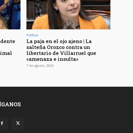
Política
ndente
La paja en el ojo ajeno | La
salteña Orozco contra un
nimal
libertario de Villarruel que
«amenaza e insulta»
7 de agosto, 2026
ÍGANOS