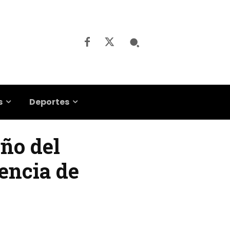
s
Deportes
eño del
lencia de