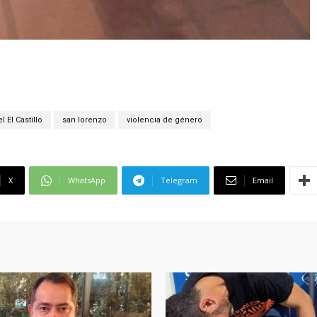
l El Castillo
san lorenzo
violencia de género
X
WhatsApp
Telegram
Email