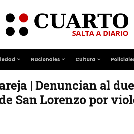
iedad
Nacionales
Cultura
Policiale
areja | Denuncian al du
o de San Lorenzo por vio