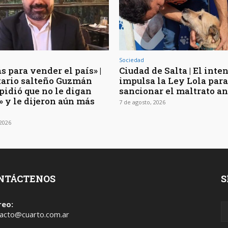
Sociedad
s para vender el país» |
Ciudad de Salta | El inte
rtario salteño Guzmán
impulsa la Ley Lola para
pidió que no le digan
sancionar el maltrato a
» y le dijeron aún más
7 de agosto, 2026
 2026
NTÁCTENOS
S
reo:
acto@cuarto.com.ar