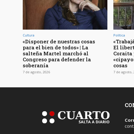
Cultura
Política
«Disponer de nuestras cosas
«Trabajá
para el bien de todos» | La
El libe
salteña Martel marchó al
Coraita 
Congreso para defender la
«cipayo
soberanía
cosas
7 de agosto, 2026
7 de agosto,
CO
Cor
cont