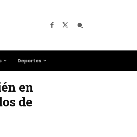
s
Deportes
ién en
los de