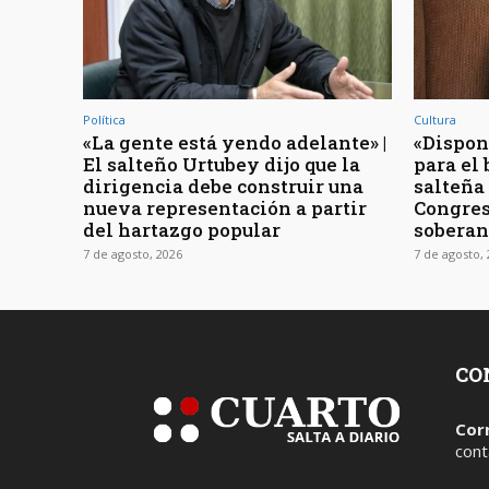
Política
Cultura
«La gente está yendo adelante» |
«Dispon
El salteño Urtubey dijo que la
para el 
dirigencia debe construir una
salteña
nueva representación a partir
Congres
del hartazgo popular
soberan
7 de agosto, 2026
7 de agosto,
CO
Cor
cont