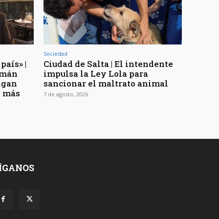
Sociedad
país» |
Ciudad de Salta | El intendente
uzmán
impulsa la Ley Lola para
digan
sancionar el maltrato animal
n más
7 de agosto, 2026
ÍGANOS