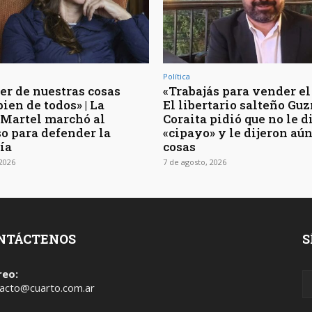
Política
er de nuestras cosas
«Trabajás para vender el 
bien de todos» | La
El libertario salteño G
 Martel marchó al
Coraita pidió que no le 
o para defender la
«cipayo» y le dijeron aú
ía
cosas
 2026
7 de agosto, 2026
NTÁCTENOS
S
reo:
acto@cuarto.com.ar