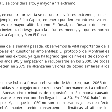
 a 5 se considera alto, y mayor a 11 extremo.
, en nuestra provincia se encuentran valores extremos, con sus
ejemplo, en Salta Capital, en enero pueden encontrarse valores
ares de mayor altitud, como El Rosal, en Rosario de Lerma
invierno, el riesgo para la salud es menor, ya que es normal
lta Capital, y 6 en El Rosal.
mna de la semana pasada, observemos la vital importancia de la
bales en cuestiones ambientales: El protocolo de Montreal es
nal más exitoso, ya que ha logrado que los niveles de ozono en
los años 90, y empezaron a recuperarse en los 2000. De todas
ecién en 2075 se alcanzarían valores de ozono similares a los
 si no se hubiera firmado el tratado de Montreal, para 2065 dos
truidas y el «agujero» de ozono sería permanente. La radiación
. Apenas cinco minutos de exposición al Sol habría causado
urante el verano podrían llegar hasta 30. En 2030 habría dos
 piel. Y, aunque los CFC no son considerados gases de efecto
mbién hubiera tenido consecuencias climáticas al afectar los