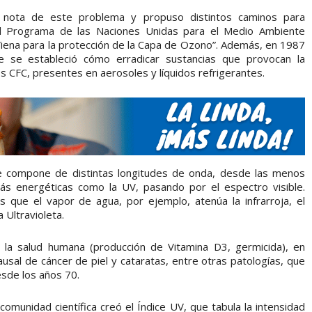
ó nota de este problema y propuso distintos caminos para
del Programa de las Naciones Unidas para el Medio Ambiente
iena para la protección de la Capa de Ozono”. Además, en 1987
e se estableció cómo erradicar sustancias que provocan la
s CFC, presentes en aerosoles y líquidos refrigerantes.
 se compone de distintas longitudes de onda, desde las menos
más energéticas como la UV, pasando por el espectro visible.
 que el vapor de agua, por ejemplo, atenúa la infrarroja, el
 Ultravioleta.
a la salud humana (producción de Vitamina D3, germicida), en
usal de cáncer de piel y cataratas, entre otras patologías, que
sde los años 70.
 comunidad científica creó el Índice UV, que tabula la intensidad