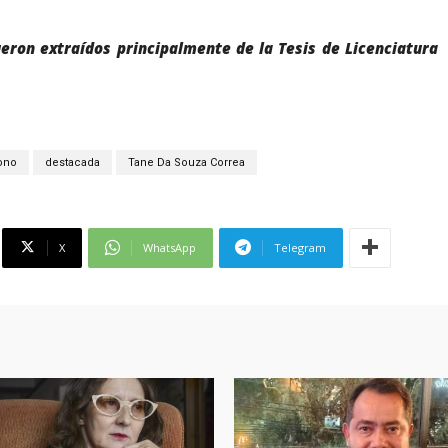
eron extraídos principalmente de la Tesis de Licenciatura
ono
destacada
Tane Da Souza Correa
X
WhatsApp
Telegram