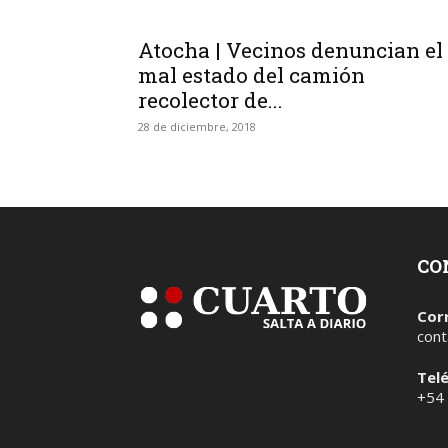
Atocha | Vecinos denuncian el
mal estado del camión
recolector de...
28 de diciembre, 2018
CO
Cor
cont
Tel
+54