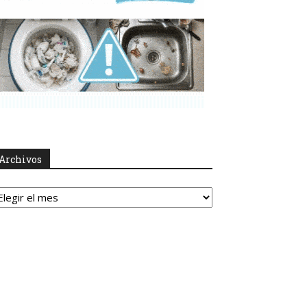
Archivos
rchivos