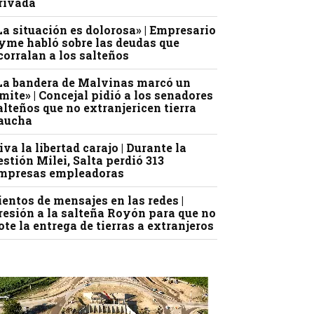
rivada
La situación es dolorosa» | Empresario
yme habló sobre las deudas que
corralan a los salteños
La bandera de Malvinas marcó un
ímite» | Concejal pidió a los senadores
alteños que no extranjericen tierra
aucha
iva la libertad carajo | Durante la
estión Milei, Salta perdió 313
mpresas empleadoras
ientos de mensajes en las redes |
resión a la salteña Royón para que no
ote la entrega de tierras a extranjeros