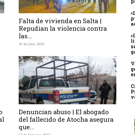
p
«
p
Falta de vivienda en Salta |
a
Repudian la violencia contra
las...
«
l
10 de julio, 2023
s
g
V
g
e
C
P
v
o
Denuncian abuso | El abogado
al
del fallecido de Atocha asegura
que...
17 de febrero, 2022