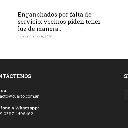
Enganchados por falta de
servicio: vecinos piden tener
luz de manera...
4 de septiembre, 2018
NTÁCTENOS
S
reo:
acto@cuarto.com.ar
éfono y Whatsapp:
 9 0387 4496462