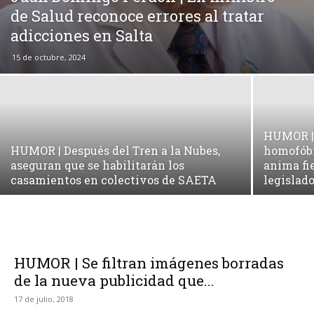
de Salud reconoce errores al tratar
adicciones en Salta
15 de octubre, 2024
HUMOR | 
HUMOR | Después del Tren a la Nubes,
homofóbi
aseguran que se habilitarán los
anima fie
casamientos en colectivos de SAETA
legislad
HUMOR | Se filtran imágenes borradas
de la nueva publicidad que...
17 de julio, 2018