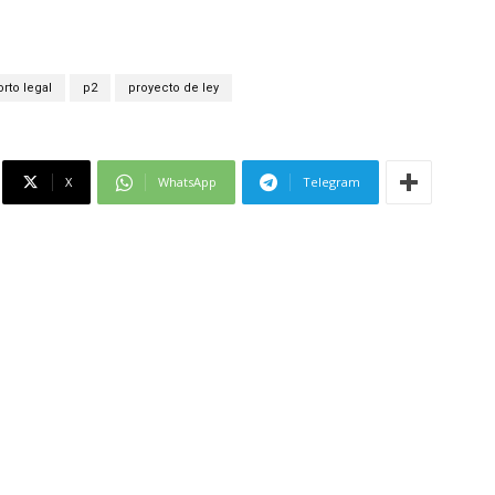
rto legal
p2
proyecto de ley
X
WhatsApp
Telegram