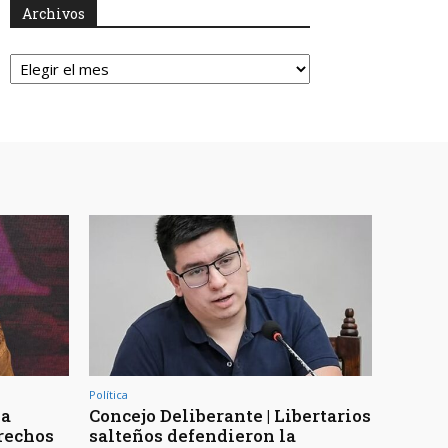
Archivos
Archivos
Política
la
Concejo Deliberante | Libertarios
erechos
salteños defendieron la