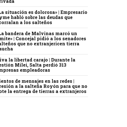
rivada
La situación es dolorosa» | Empresario
yme habló sobre las deudas que
corralan a los salteños
La bandera de Malvinas marcó un
ímite» | Concejal pidió a los senadores
alteños que no extranjericen tierra
aucha
iva la libertad carajo | Durante la
estión Milei, Salta perdió 313
mpresas empleadoras
ientos de mensajes en las redes |
resión a la salteña Royón para que no
ote la entrega de tierras a extranjeros