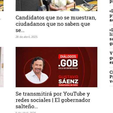
p
«
p
n
Candidatos que no se muestran,
a
ciudadanos que no saben que
se...
«
l
28 de abril, 2025
s
g
V
g
e
C
P
v
Se transmitirá por YouTube y
redes sociales | El gobernador
salteño...
9 de abril, 2025