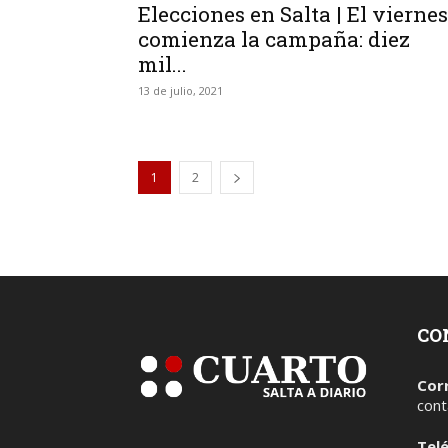
Elecciones en Salta | El viernes
comienza la campaña: diez
mil...
13 de julio, 2021
1
2
CO
Cor
cont
Tel