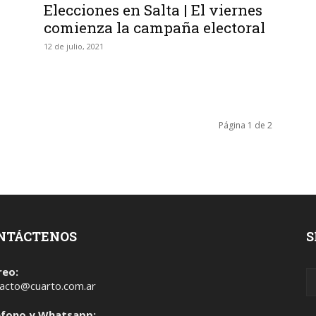
Elecciones en Salta | El viernes
comienza la campaña electoral
12 de julio, 2021
Página 1 de 2
NTÁCTENOS
S
reo:
acto@cuarto.com.ar
éfono y Whatsapp: