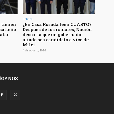
Política
 tienen
¿En Casa Rosada leen CUARTO? |
 salteño
Después de los rumores, Nación
galar
descarta que un gobernador
aliado sea candidato a vice de
Milei
4 de agosto, 2026
ÍGANOS