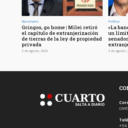
Nacionales
Política
Gringos, go home | Milei retiró
«La ban
el capítulo de extranjerización
un límit
de tierras de la ley de propiedad
senador
privada
extranj
5 de agosto, 2026
5 de agosto,
CO
Cor
cont
Tel
+54