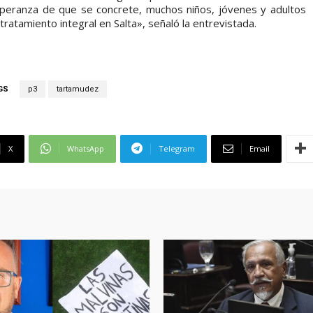
speranza de que se concrete, muchos niños, jóvenes y adultos
atamiento integral en Salta», señaló la entrevistada.
GS
p3
tartamudez
X
WhatsApp
Telegram
Email