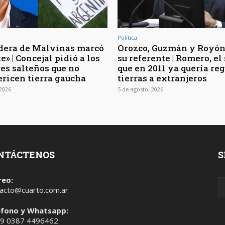
Política
dera de Malvinas marcó
Orozco, Guzmán y Royón
e» | Concejal pidió a los
su referente | Romero, el
es salteños que no
que en 2011 ya quería re
ericen tierra gaucha
tierras a extranjeros
 2026
5 de agosto, 2026
NTÁCTENOS
S
reo:
acto@cuarto.com.ar
éfono y Whatsapp:
 9 0387 4496462