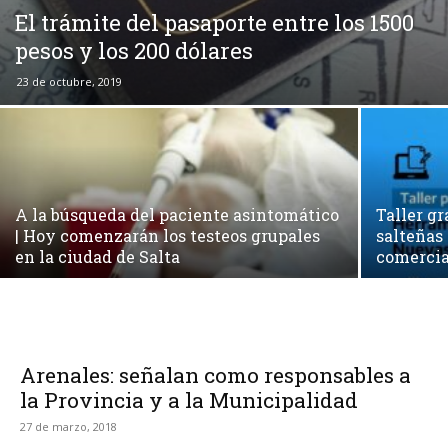
El trámite del pasaporte entre los 1500
pesos y los 200 dólares
23 de octubre, 2019
A la búsqueda del paciente asintomático
Taller gr
| Hoy comenzarán los testeos grupales
salteñas
en la ciudad de Salta
comercia
Arenales: señalan como responsables a
la Provincia y a la Municipalidad
27 de marzo, 2018