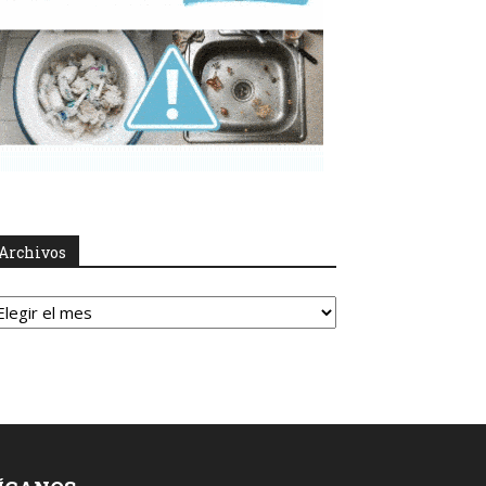
Archivos
rchivos