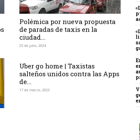
«
p
a
Polémica por nueva propuesta
os
de paradas de taxis en la
«
ciudad...
l
s
25 de julio, 2024
g
E
Uber go home | Taxistas
e
a
salteños unidos contra las Apps
p
de...
V
17 de marzo, 2023
g
e