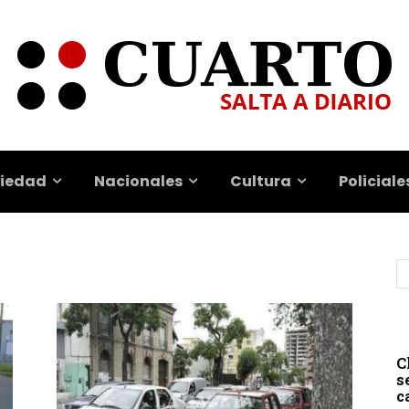
iedad
Nacionales
Cultura
Policiale
C
s
c