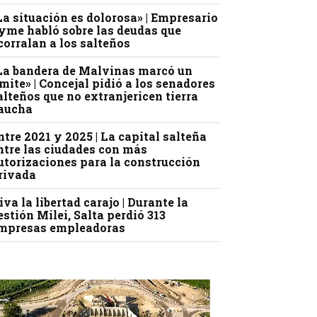
La situación es dolorosa» | Empresario
yme habló sobre las deudas que
corralan a los salteños
La bandera de Malvinas marcó un
ímite» | Concejal pidió a los senadores
alteños que no extranjericen tierra
aucha
ntre 2021 y 2025 | La capital salteña
ntre las ciudades con más
utorizaciones para la construcción
rivada
iva la libertad carajo | Durante la
estión Milei, Salta perdió 313
mpresas empleadoras