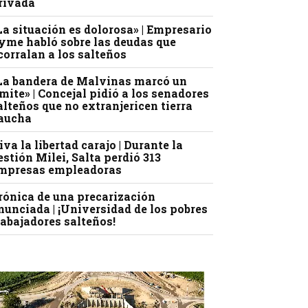
rivada
La situación es dolorosa» | Empresario
yme habló sobre las deudas que
corralan a los salteños
La bandera de Malvinas marcó un
ímite» | Concejal pidió a los senadores
alteños que no extranjericen tierra
aucha
iva la libertad carajo | Durante la
estión Milei, Salta perdió 313
mpresas empleadoras
rónica de una precarización
nunciada | ¡Universidad de los pobres
rabajadores salteños!