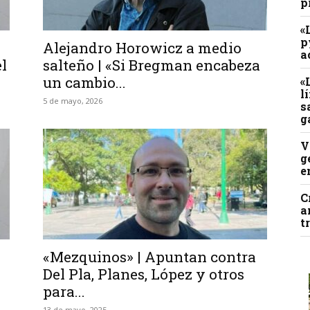
p
«
p
Alejandro Horowicz a medio
a
l
salteño | «Si Bregman encabeza
un cambio...
«
l
5 de mayo, 2026
s
g
V
g
e
C
a
t
«Mezquinos» | Apuntan contra
Del Pla, Planes, López y otros
para...
13 de mayo, 2025