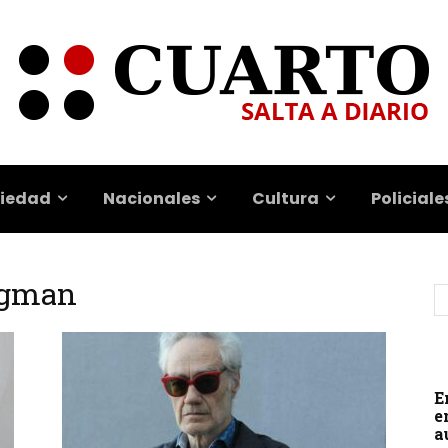
iedad
Nacionales
Cultura
Policiale
egman
E
e
a