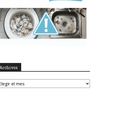
Archivos
rchivos