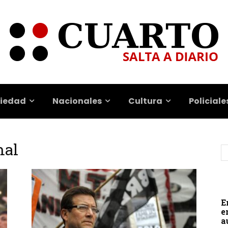
iedad
Nacionales
Cultura
Policiale
mal
E
e
a