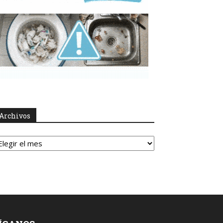
Archivos
rchivos