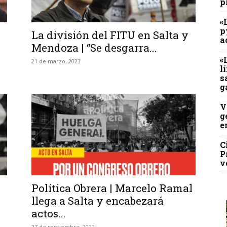
p
«
p
La división del FITU en Salta y
a
Mendoza | “Se desgarra...
«
21 de marzo, 2023
l
s
g
V
g
e
C
P
v
Política Obrera | Marcelo Ramal
llega a Salta y encabezará
actos...
27 de septiembre, 2022