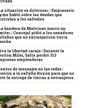
rivada
La situación es dolorosa» | Empresario
yme habló sobre las deudas que
corralan a los salteños
La bandera de Malvinas marcó un
ímite» | Concejal pidió a los senadores
alteños que no extranjericen tierra
aucha
iva la libertad carajo | Durante la
estión Milei, Salta perdió 313
mpresas empleadoras
ientos de mensajes en las redes |
resión a la salteña Royón para que no
ote la entrega de tierras a extranjeros