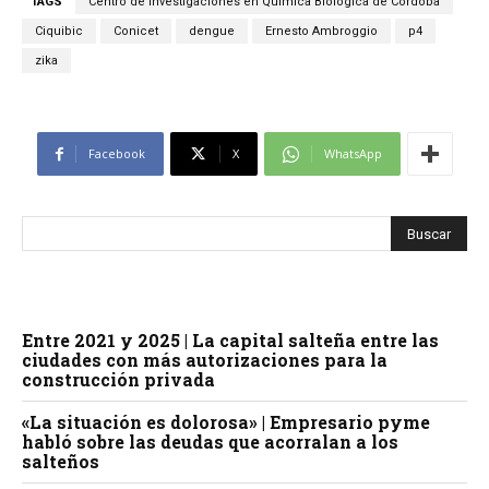
TAGS
Centro de Investigaciones en Química Biológica de Córdoba
Ciquibic
Conicet
dengue
Ernesto Ambroggio
p4
zika
Facebook
X
WhatsApp
Entre 2021 y 2025 | La capital salteña entre las
ciudades con más autorizaciones para la
construcción privada
«La situación es dolorosa» | Empresario pyme
habló sobre las deudas que acorralan a los
salteños