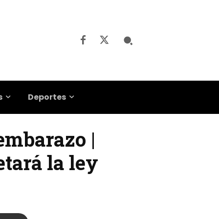
s
Deportes
 embarazo |
tará la ley