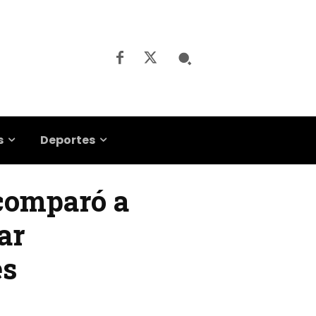
s
Deportes
 comparó a
ar
es