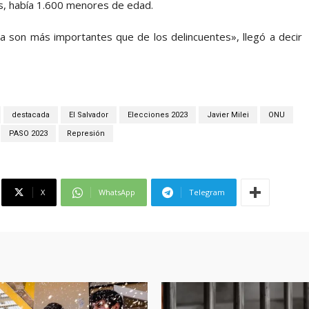
s, había 1.600 menores de edad.
 son más importantes que de los delincuentes», llegó a decir
destacada
El Salvador
Elecciones 2023
Javier Milei
ONU
PASO 2023
Represión
X
WhatsApp
Telegram