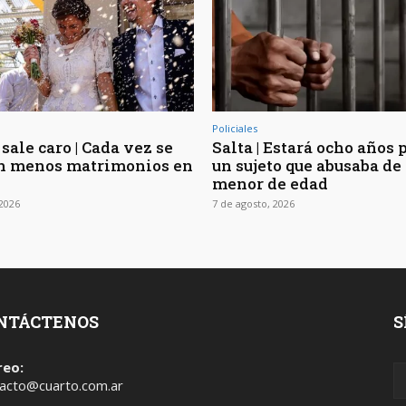
Policiales
sale caro | Cada vez se
Salta | Estará ocho años 
n menos matrimonios en
un sujeto que abusaba de 
menor de edad
 2026
7 de agosto, 2026
NTÁCTENOS
S
reo:
acto@cuarto.com.ar