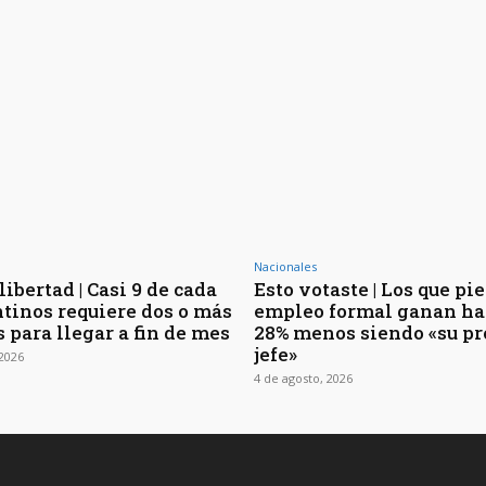
Nacionales
libertad | Casi 9 de cada
Esto votaste | Los que pi
ntinos requiere dos o más
empleo formal ganan ha
 para llegar a fin de mes
28% menos siendo «su pr
jefe»
 2026
4 de agosto, 2026