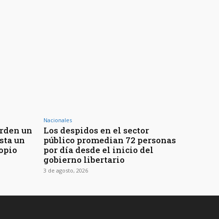
Nacionales
erden un
Los despidos en el sector
sta un
público promedian 72 personas
opio
por día desde el inicio del
gobierno libertario
3 de agosto, 2026