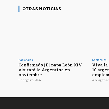
OTRAS NOTICIAS
Nacionales
Nacionales
Confirmado | El papa León XIV
Viva la 
visitará la Argentina en
10 arge
noviembre
empleos
5 de agosto, 2026
4 de agosto,