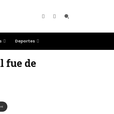
s
Deportes
l fue de
int