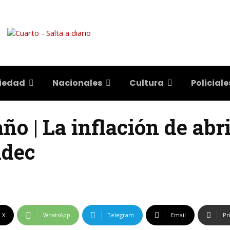
iedad
Nacionales
Cultura
Policiale
ño | La inflación de abri
ndec
X
WhatsApp
Telegram
Email
Pr