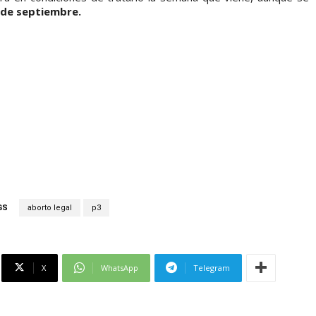
 de septiembre.
GS
aborto legal
p3
X
WhatsApp
Telegram