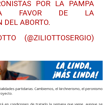
RONISTAS POR LA PAMPA
 A FAVOR DE LA
 DEL ABORTO.
TTO (@ZILIOTTOSERGIO)
cialidades partidarias. Cambiemos, el kirchnerismo, el peronismo
royecto.
rá en condiciones de tratarlo la semana que viene, aunque se