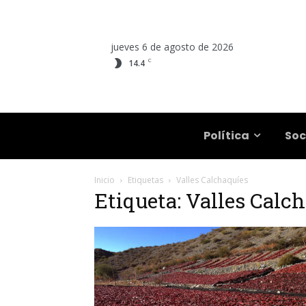
jueves 6 de agosto de 2026
C
14.4
Salta
Política
Soc
Inicio
Etiquetas
Valles Calchaquíes
Etiqueta: Valles Calc