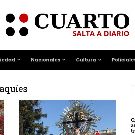
iedad
Nacionales
Cultura
Policiale
haquíes
C
a
t