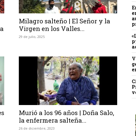
E
e
a
Milagro salteño | El Señor y la
p
ra
Virgen en los Valles...
«
29 de julio, 2025
p
a
V
g
e
C
P
v
es
Murió a los 96 años | Doña Salo,
la enfermera salteña...
26 de diciembre, 2023