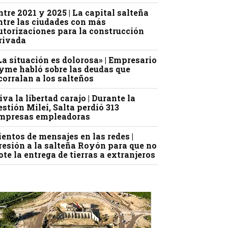
ntre 2021 y 2025 | La capital salteña
ntre las ciudades con más
utorizaciones para la construcción
rivada
La situación es dolorosa» | Empresario
yme habló sobre las deudas que
corralan a los salteños
iva la libertad carajo | Durante la
estión Milei, Salta perdió 313
mpresas empleadoras
ientos de mensajes en las redes |
resión a la salteña Royón para que no
ote la entrega de tierras a extranjeros