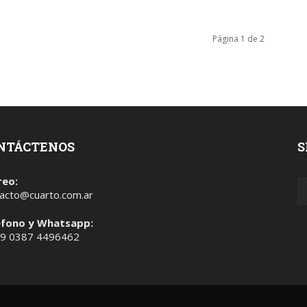
Página 1 de 2
NTÁCTENOS
S
reo:
acto@cuarto.com.ar
éfono y Whatsapp:
 9 0387 4496462