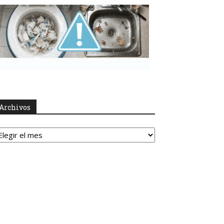
Archivos
rchivos