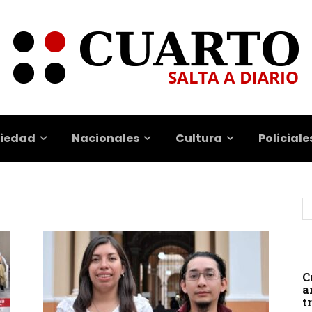
iedad
Nacionales
Cultura
Policiale
C
a
t