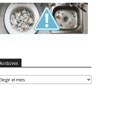
Archivos
rchivos