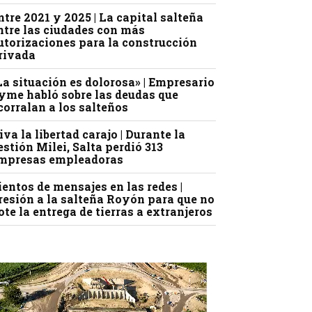
ntre 2021 y 2025 | La capital salteña
ntre las ciudades con más
utorizaciones para la construcción
rivada
La situación es dolorosa» | Empresario
yme habló sobre las deudas que
corralan a los salteños
iva la libertad carajo | Durante la
estión Milei, Salta perdió 313
mpresas empleadoras
ientos de mensajes en las redes |
resión a la salteña Royón para que no
ote la entrega de tierras a extranjeros