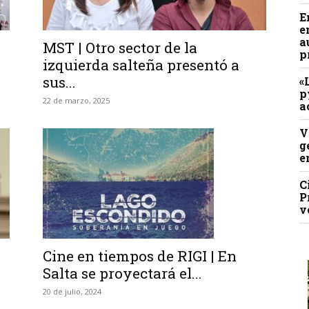
E
e
a
MST | Otro sector de la
p
izquierda salteña presentó a
sus...
«
p
22 de marzo, 2025
a
V
g
e
C
P
v
Cine en tiempos de RIGI | En
Salta se proyectará el...
20 de julio, 2024