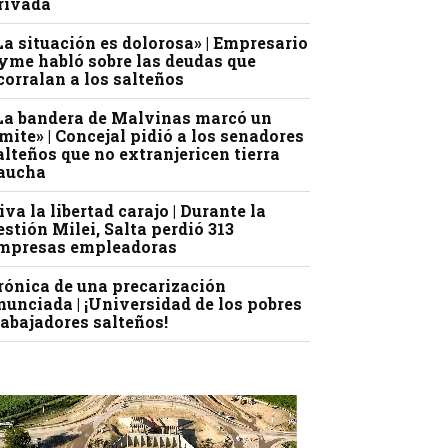
rivada
La situación es dolorosa» | Empresario
yme habló sobre las deudas que
corralan a los salteños
La bandera de Malvinas marcó un
ímite» | Concejal pidió a los senadores
alteños que no extranjericen tierra
aucha
iva la libertad carajo | Durante la
estión Milei, Salta perdió 313
mpresas empleadoras
rónica de una precarización
nunciada | ¡Universidad de los pobres
rabajadores salteños!