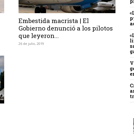
p
«
p
Embestida macrista | El
a
Gobierno denunció a los pilotos
que leyeron...
«
l
26 de julio, 2019
s
g
V
g
e
C
a
t