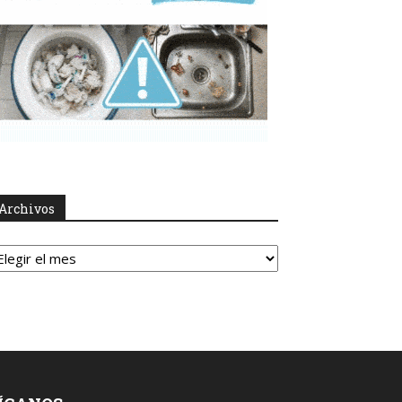
Archivos
rchivos