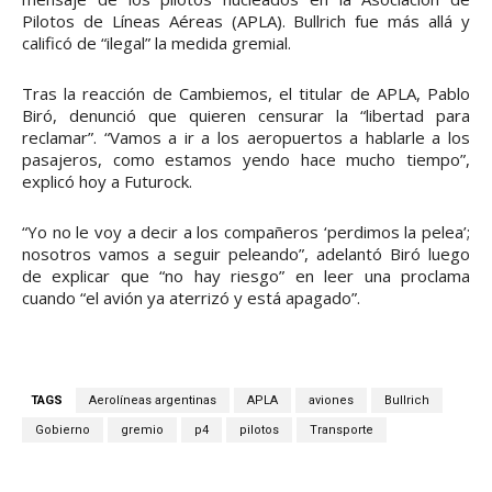
Pilotos de Líneas Aéreas (APLA). Bullrich fue más allá y
calificó de “ilegal” la medida gremial.
Tras la reacción de Cambiemos, el titular de APLA, Pablo
Biró, denunció que quieren censurar la “libertad para
reclamar”. “Vamos a ir a los aeropuertos a hablarle a los
pasajeros, como estamos yendo hace mucho tiempo”,
explicó hoy a Futurock.
“Yo no le voy a decir a los compañeros ‘perdimos la pelea’;
nosotros vamos a seguir peleando”, adelantó Biró luego
de explicar que “no hay riesgo” en leer una proclama
cuando “el avión ya aterrizó y está apagado”.
TAGS
Aerolíneas argentinas
APLA
aviones
Bullrich
Gobierno
gremio
p4
pilotos
Transporte