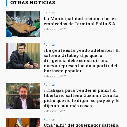
OTRAS NOTICIAS
Política
La Municipalidad recibió a los ex
empleados de Terminal Salta S.A
7 de agosto, 2026
Política
«La gente está yendo adelante» | El
salteño Urtubey dijo que la
dirigencia debe construir una
nueva representación a partir del
hartazgo popular
7 de agosto, 2026
Política
«Trabajás para vender el país» | El
libertario salteño Guzmán Coraita
pidió que no le digan «cipayo» y le
dijeron aún más cosas
7 de agosto, 2026
Política
Una “alfil” del gobernador salteño,