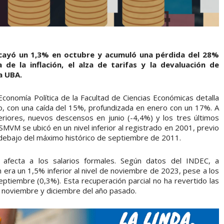
) cayó un 1,3% en octubre y acumuló una pérdida del 28%
 de la inflación, el alza de tarifas y la devaluación de
a UBA.
e Economía Política de la Facultad de Ciencias Económicas detalla
 con una caída del 15%, profundizada en enero con un 17%. A
riores, nuevos descensos en junio (-4,4%) y los tres últimos
SMVM se ubicó en un nivel inferior al registrado en 2001, previo
or debajo del máximo histórico de septiembre de 2011.
 afecta a los salarios formales. Según datos del INDEC, a
 era un 1,5% inferior al nivel de noviembre de 2023, pese a los
tiembre (0,3%). Esta recuperación parcial no ha revertido las
 noviembre y diciembre del año pasado.