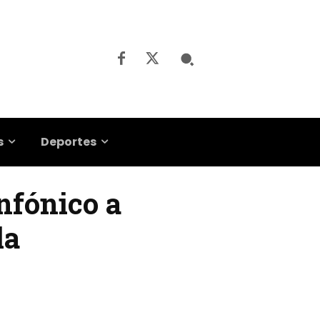
s
Deportes
nfónico a
la