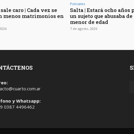
Policiales
sale caro | Cada vez se
Salta | Estará ocho años 
n menos matrimonios en
un sujeto que abusaba de 
menor de edad
 2026
7 de agosto, 2026
NTÁCTENOS
S
reo:
acto@cuarto.com.ar
éfono y Whatsapp:
 9 0387 4496462