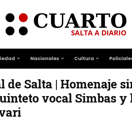
iedad
Nacionales
Cultura
Policiale
l de Salta | Homenaje si
quinteto vocal Simbas y 
vari