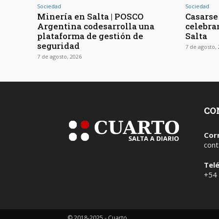
Sociedad
Sociedad
Minería en Salta | POSCO
Casarse 
Argentina codesarrolla una
celebra
plataforma de gestión de
Salta
seguridad
7 de agosto,
7 de agosto, 2026
CO
Cor
cont
Tel
+54
© 2018-2025 - Cuarto