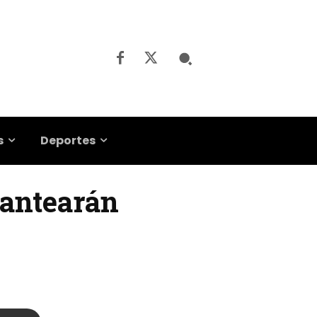
s
Deportes
plantearán