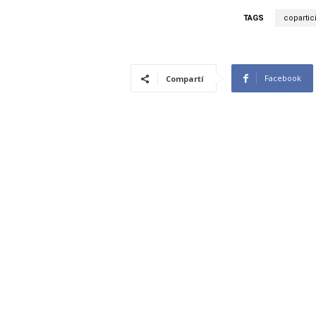
TAGS
copartic
Facebook
Compartí