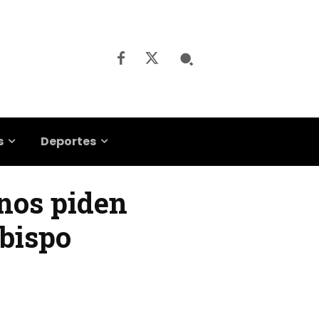
s
Deportes
anos piden
obispo