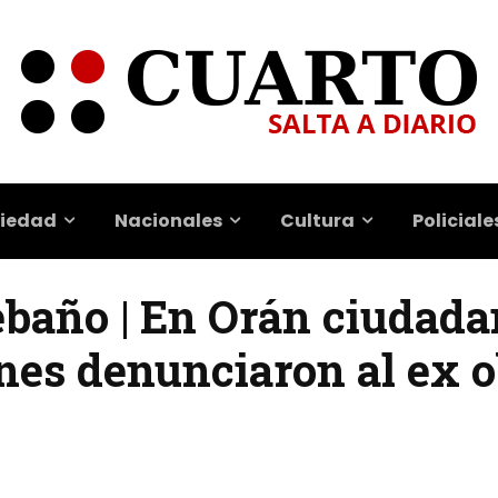
iedad
Nacionales
Cultura
Policiale
rebaño | En Orán ciudad
nes denunciaron al ex 