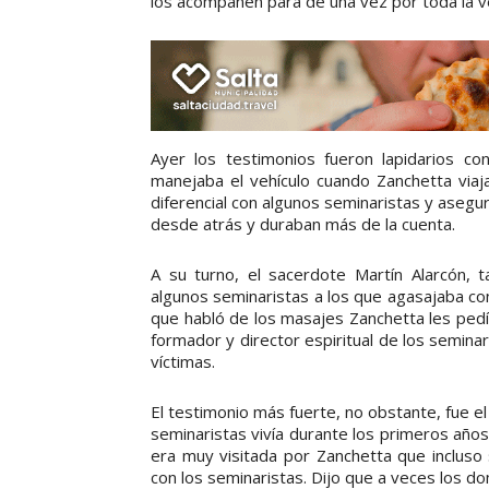
los acompañen para de una vez por toda la ve
Ayer los testimonios fueron lapidarios co
manejaba el vehículo cuando Zanchetta viaj
diferencial con algunos seminaristas y asegu
desde atrás y duraban más de la cuenta.
A su turno, el sacerdote Martín Alarcón, 
algunos seminaristas a los que agasajaba co
que habló de los masajes Zanchetta les pedí
formador y director espiritual de los seminar
víctimas.
El testimonio más fuerte, no obstante, fue e
seminaristas vivía durante los primeros años
era muy visitada por Zanchetta que incluso 
con los seminaristas. Dijo que a veces los 