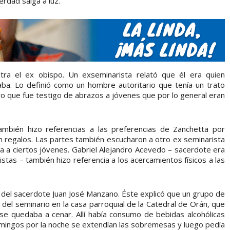
rdad salga a luz.
ntra el ex obispo. Un exseminarista relató que él era quien
aba. Lo definió como un hombre autoritario que tenía un trato
ro que fue testigo de abrazos a jóvenes que por lo general eran
también hizo referencias a las preferencias de Zanchetta por
n regalos. Las partes también escucharon a otro ex seminarista
a a ciertos jóvenes. Gabriel Alejandro Acevedo – sacerdote era
istas – también hizo referencia a los acercamientos físicos a las
l del sacerdote Juan José Manzano. Éste explicó que un grupo de
 del seminario en la casa parroquial de la Catedral de Orán, que
se quedaba a cenar. Allí había consumo de bebidas alcohólicas
domingos por la noche se extendían las sobremesas y luego pedía