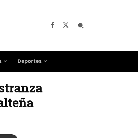
s
Deportes
stranza
alteña