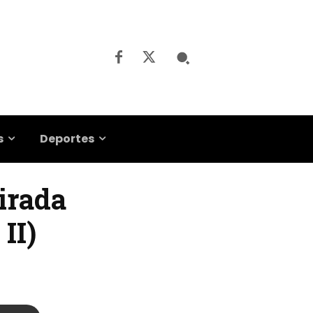
s
Deportes
mirada
II)