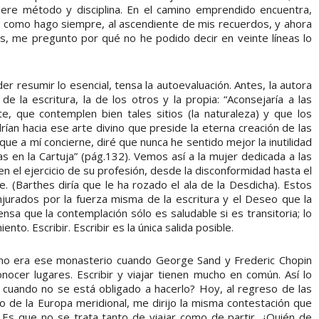
iere método y disciplina. En el camino emprendido encuentra,
o, como hago siempre, al ascendiente de mis recuerdos, y ahora
, me pregunto por qué no he podido decir en veinte líneas lo
er resumir lo esencial, tensa la autoevaluación. Antes, la autora
de la escritura, la de los otros y la propia: “Aconsejaría a las
e, que contemplen bien tales sitios (la naturaleza) y que los
n hacia ese arte divino que preside la eterna creación de las
que a mí concierne, diré que nunca he sentido mejor la inutilidad
 en la Cartuja” (pág.132). Vemos así a la mujer dedicada a las
n el ejercicio de su profesión, desde la disconformidad hasta el
e. (Barthes diría que le ha rozado el ala de la Desdicha). Estos
rados por la fuerza misma de la escritura y el Deseo que la
ensa que la contemplación sólo es saludable si es transitoria; lo
ento. Escribir. Escribir es la única salida posible.
mo era ese monasterio cuando George Sand y Frederic Chopin
onocer lugares. Escribir y viajar tienen mucho en común. Así lo
jar cuando no se está obligado a hacerlo? Hoy, al regreso de las
 de la Europa meridional, me dirijo la misma contestación que
 Es que no se trata tanto de viajar como de partir. ¿Quién de