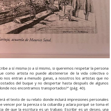
ribe a sí misma (o a sí mismo, si queremos respetar la persona
 que como artista no puede abstenerse de la vida colectiva o
“¿No nos entran a menudo ganas, a nosotros los artistas que no
s costados del buque y no despertar hasta después de algunos
adonde nos encontramos transportados?” (pág. 40).
erá el texto de su relato donde incluirá impresiones personales
e vencer por la pereza o la cobardía y aclara porqué se toma el
cia de que la escritura es un trabajo. Escribir es un deseo, una