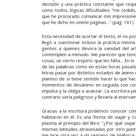
decisión y una práctica constante que requ
como todos, lógicas dificultades: “He cedid
que he procurado comunicar mis impresiones
que he dicho en veinte páginas…” (pág. 161).
Esta necesidad de acortar el texto, el no pod
llegó a cuestionar incluso la práctica misma 
gentes a quienes devora la vanidad del art
contemplen a menudo. Me parecen que tendría
cosas, un cierto respeto que les falta… En lo 
de las palabras como en estas horas pasadas
letras pasar por distintos estados de ánimo e
planteo de si tiene sentido hacer lo que hac
momentos de desánimo en seguida son conju
impulsa y la obliga a avanzar. La escritora pi
contrario sería peligroso y llevaría al enervami
Gracias a la escritura podemos conocer có
habitaron en él. Es una forma de viajar y c
plasma al principio del libro: “¿Por qué via
mismas latitudes atravesadas por otro punto
me hice otra vez a mi regreso de Mallorca: