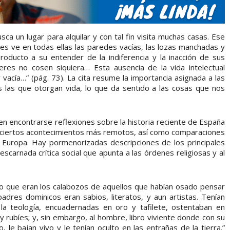
ca un lugar para alquilar y con tal fin visita muchas casas. Ese
ues ve en todas ellas las paredes vacías, las lozas manchadas y
roducto a su entender de la indiferencia y la inacción de sus
eres no cosen siquiera… Esta ausencia de la vida intelectual
 vacía…” (pág. 73). La cita resume la importancia asignada a las
las las que otorgan vida, lo que da sentido a las cosas que nos
en encontrarse reflexiones sobre la historia reciente de España
bre ciertos acontecimientos más remotos, así como comparaciones
 Europa. Hay pormenorizadas descripciones de los principales
escarnada crítica social que apunta a las órdenes religiosas y al
to que eran los calabozos de aquellos que habían osado pensar
padres dominicos eran sabios, literatos, y aun artistas. Tenían
 la teología, encuadernadas en oro y tafilete, ostentaban en
rubíes; y, sin embargo, al hombre, libro viviente donde con su
le bajan vivo y le tenían oculto en las entrañas de la tierra.”